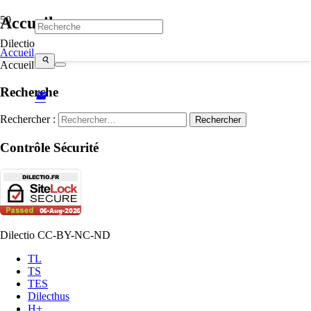
Accueil
Dilectio
Accueil
search
Accueil
Recherche
mail
Rechercher :
Contrôle Sécurité
Dilectio CC-BY-NC-ND
TL
TS
TES
Dilecthus
H+