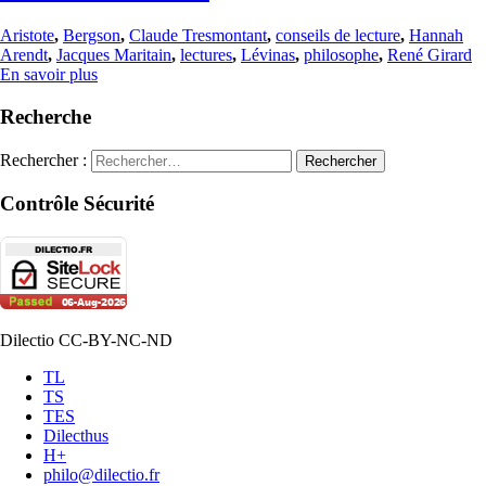
Aristote
,
Bergson
,
Claude Tresmontant
,
conseils de lecture
,
Hannah
Arendt
,
Jacques Maritain
,
lectures
,
Lévinas
,
philosophe
,
René Girard
En savoir plus
Recherche
Rechercher :
Contrôle Sécurité
Dilectio CC-BY-NC-ND
TL
TS
TES
Dilecthus
H+
philo@dilectio.fr