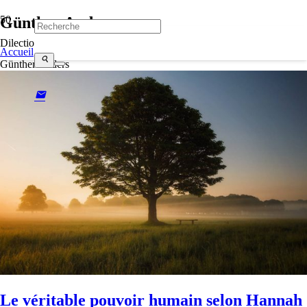
Günther Anders
Dilectio
Accueil
search
Günther Anders
mail
Le véritable pouvoir humain selon Hannah