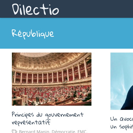
Dilectio
République
Principes du gouvernement
Un avoc
représentatif
un sophi
Bernard Manin
,
Démocratie
,
EMC
,