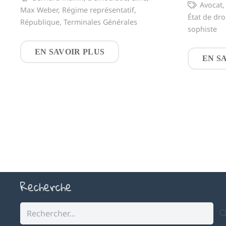
Avocat
Max Weber
,
Régime représentatif
,
État de dro
République
,
Terminales Générales
sophiste
EN SAVOIR PLUS
EN S
Recherche
Rechercher :