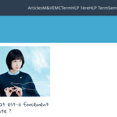
Articles
M&V
EMC
Term
HLP 1ère
HLP Term
Sem
at est-il forcément
ste ?