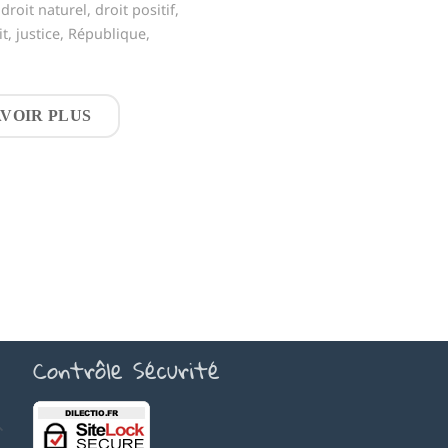
,
droit naturel
,
droit positif
,
it
,
justice
,
République
,
AVOIR PLUS
Contrôle Sécurité