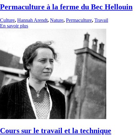
Permaculture à la ferme du Bec Hellouin
Culture
,
Hannah Arendt
,
Nature
,
Permaculture
,
Travail
En savoir plus
Cours sur le travail et la technique