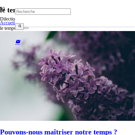
le temps
Dilectio
Accueil
search
le temps
mail
Pouvons-nous maîtriser notre temps ?