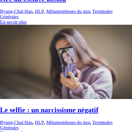
Byung-Chul Han
,
HLP
,
Métamorphoses du moi
,
Terminales
Générales
En savoir plus
Le selfie : un narcissisme négatif
Byung-Chul Han
,
HLP
,
Métamorphoses du moi
,
Terminales
Générales