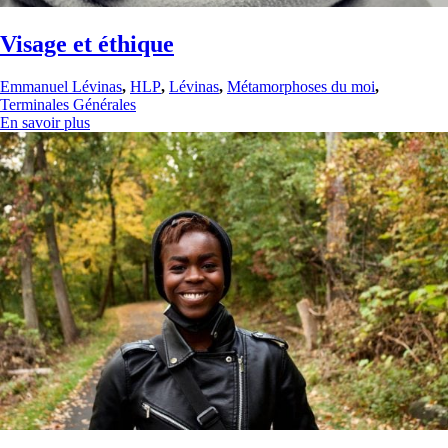
Visage et éthique
Emmanuel Lévinas
,
HLP
,
Lévinas
,
Métamorphoses du moi
,
Terminales Générales
En savoir plus