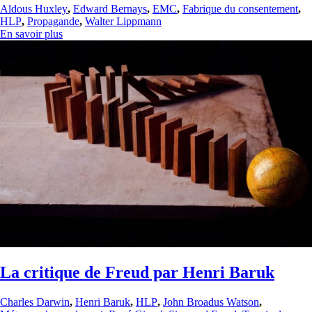
Aldous Huxley
,
Edward Bernays
,
EMC
,
Fabrique du consentement
,
HLP
,
Propagande
,
Walter Lippmann
En savoir plus
La critique de Freud par Henri Baruk
Charles Darwin
,
Henri Baruk
,
HLP
,
John Broadus Watson
,