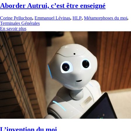
Aborder Autrui, c’est être enseigné
Corine Pelluchon
,
Emmanuel Lévinas
,
HLP
,
Métamorphoses du moi
,
Terminales Générales
En savoir plus
L’invention du moi