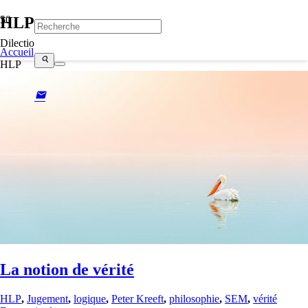
HLP
Dilectio
Accueil
search
HLP
mail
La notion de vérité
HLP
,
Jugement
,
logique
,
Peter Kreeft
,
philosophie
,
SEM
,
vérité