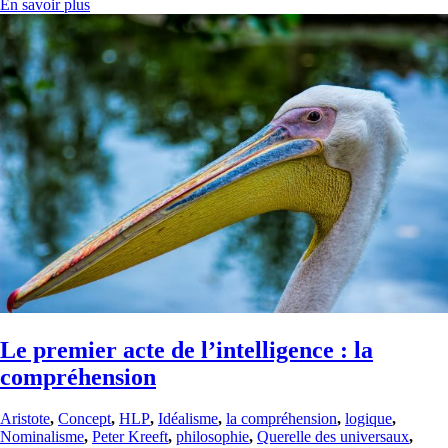
En savoir plus
Le premier acte de l’intelligence : la
compréhension
Aristote
,
Concept
,
HLP
,
Idéalisme
,
la compréhension
,
logique
,
Nominalisme
,
Peter Kreeft
,
philosophie
,
Querelle des universaux
,