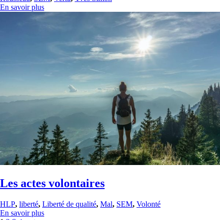
En savoir plus
Les actes volontaires
HLP
,
liberté
,
Liberté de qualité
,
Mal
,
SEM
,
Volonté
En savoir plus