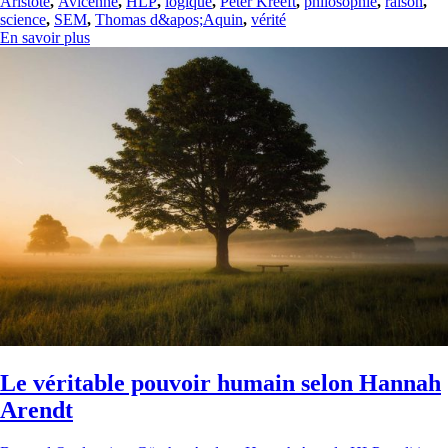
Aristote
,
Avicenne
,
HLP
,
logique
,
Peter Kreeft
,
philosophie
,
raison
,
science
,
SEM
,
Thomas d&apos;Aquin
,
vérité
En savoir plus
Le véritable pouvoir humain selon Hannah
Arendt