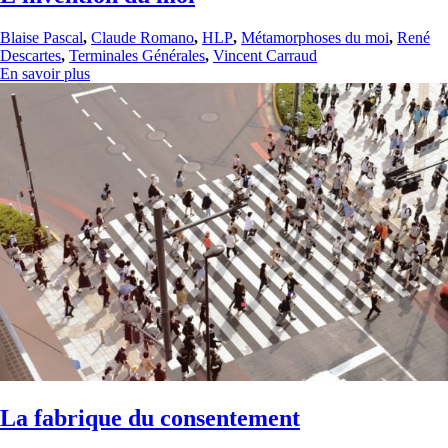
Blaise Pascal
,
Claude Romano
,
HLP
,
Métamorphoses du moi
,
René
Descartes
,
Terminales Générales
,
Vincent Carraud
En savoir plus
La fabrique du consentement