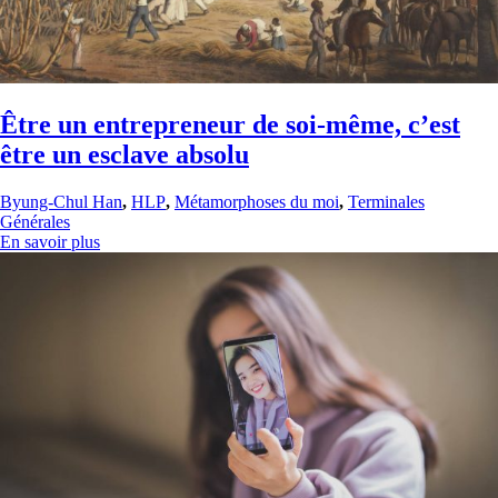
Être un entrepreneur de soi-même, c’est
être un esclave absolu
Byung-Chul Han
,
HLP
,
Métamorphoses du moi
,
Terminales
Générales
En savoir plus