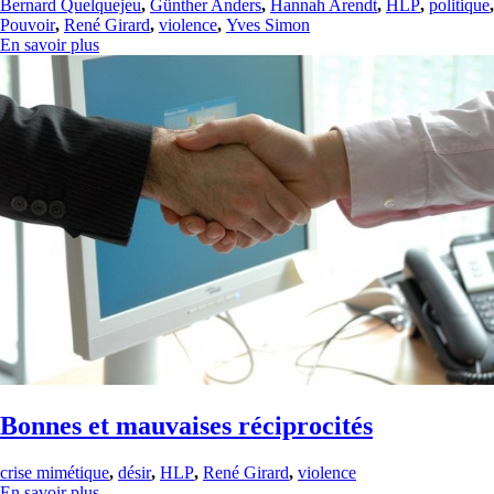
Bernard Quelquejeu
,
Günther Anders
,
Hannah Arendt
,
HLP
,
politique
,
Pouvoir
,
René Girard
,
violence
,
Yves Simon
En savoir plus
Bonnes et mauvaises réciprocités
crise mimétique
,
désir
,
HLP
,
René Girard
,
violence
En savoir plus