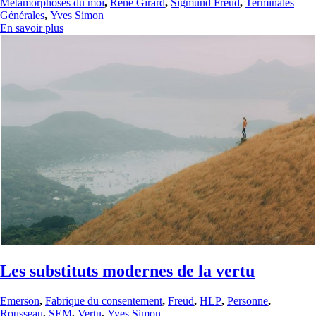
Métamorphoses du moi
,
René Girard
,
Sigmund Freud
,
Terminales
Générales
,
Yves Simon
En savoir plus
Les substituts modernes de la vertu
Emerson
,
Fabrique du consentement
,
Freud
,
HLP
,
Personne
,
Rousseau
,
SEM
,
Vertu
,
Yves Simon