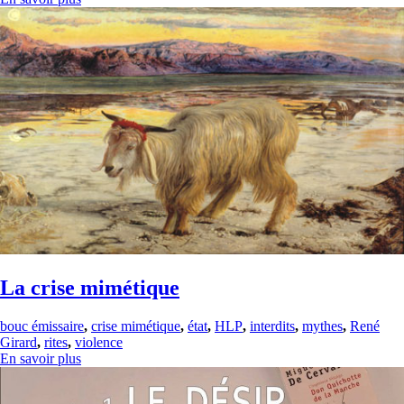
La crise mimétique
bouc émissaire
,
crise mimétique
,
état
,
HLP
,
interdits
,
mythes
,
René
Girard
,
rites
,
violence
En savoir plus