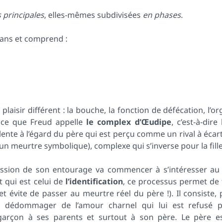
 principales
, elles-mêmes subdivisées
en phases
.
 ans et comprend :
plaisir différent : la bouche, la fonction de défécation, l’o
t ce que Freud appelle
le complex d’Œudipe
, c’est-à-dire 
lente à l’égard du père qui est perçu comme un rival à écar
 un meurtre symbolique), complexe qui s’inverse pour la fille
ression de son entourage va commencer à s’intéresser a
t qui est celui de
l’identification
, ce processus permet de 
et évite de passer au meurtre réel du père !). Il consiste,
 dédommager de l’amour charnel qui lui est refusé 
u garçon à ses parents et surtout à son père. Le père es