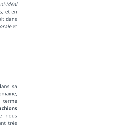
oi-Idéal
s, et en
oit dans
orale
et
ans sa
omaine,
e terme
chions
ue nous
nt très