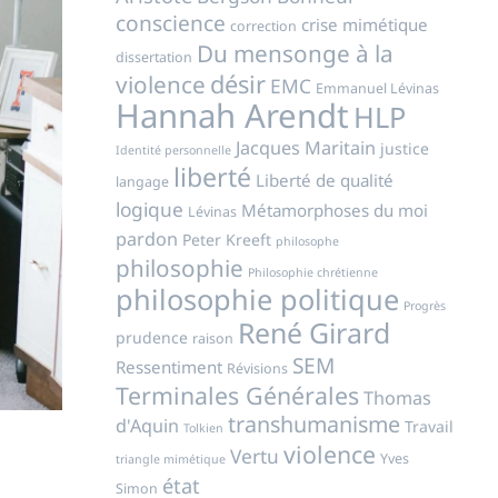
conscience
crise mimétique
correction
Du mensonge à la
dissertation
désir
violence
EMC
Emmanuel Lévinas
Hannah Arendt
HLP
Jacques Maritain
justice
Identité personnelle
liberté
Liberté de qualité
langage
logique
Métamorphoses du moi
Lévinas
pardon
Peter Kreeft
philosophe
philosophie
Philosophie chrétienne
philosophie politique
Progrès
René Girard
prudence
raison
SEM
Ressentiment
Révisions
Terminales Générales
Thomas
transhumanisme
d'Aquin
Travail
Tolkien
violence
Vertu
Yves
triangle mimétique
état
Simon