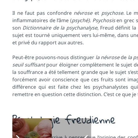
Il ne faut pas confondre
névrose
et
psychose
. Le 
inflammatoires de l’âme (
psyché)
.
Psychosis
en grec s
son
Dictionnaire de la psychanalyse
, Freud définit l
sujet est tourné uniquement vers lui-même, dans une 
et privé du rapport aux autres.
Peut-être pouvons-nous distinguer
la névrose
de
la p
seuil suffisant
pour éloigner complètement le sujet de 
la souffrance a été tellement grande que le sujet s’es
forcément avoir conscience que ces fruits sont ima
différence qui est faite chez les psychanalystes qu
remettre en question cette distinction. C’est ce que je 
Psychologie freudienne
Très tôt, Freud arrive à penser que l’origine des confl