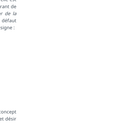
urant de
r de la
 défaut
signe :
 concept
et désir