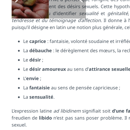
due au refoulement des désirs sexuels. Cette hypoth
sexualité
. Au lieu d’identifier
sexualité
et
génitalité
tendresse et du témoignage d’affection
. Il donne à 
puisqu’il désigne en latin une notion plus générale, ce
Le
caprice
: fantaisie, volonté soudaine et irréfléc
La
débauche
: le dérèglement des mœurs, la rech
Le
désir
;
Le
désir amoureux
au sens d’
attirance sexuell
L’
envie
;
La
fantaisie
au sens de pensée capricieuse ;
La
sensualité
.
L’expression latine
ad libidinem
signifiait soit
d’une f
freudien de
libido
n’est pas sans poser problème. Il r
sexuel.