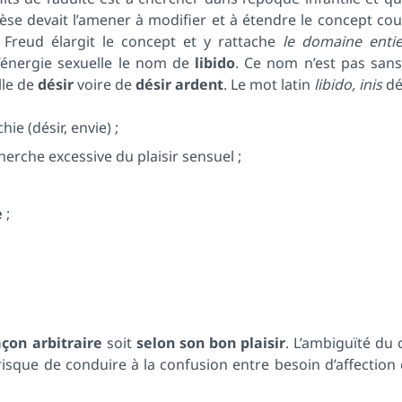
èse devait l’amener à modifier et à étendre le concept co
, Freud élargit le concept et y rattache
le domaine entie
l’énergie sexuelle le nom de
libido
. Ce nom n’est pas sans
lle de
désir
voire de
désir ardent
. Le mot latin
libido, inis
dé
hie (désir, envie) ;
erche excessive du plaisir sensuel ;
e
;
açon arbitraire
soit
selon son bon plaisir
. L’ambiguïté du
isque de conduire à la confusion entre besoin d’affection 