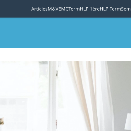
Articles
M&V
EMC
Term
HLP 1ère
HLP Term
Sem