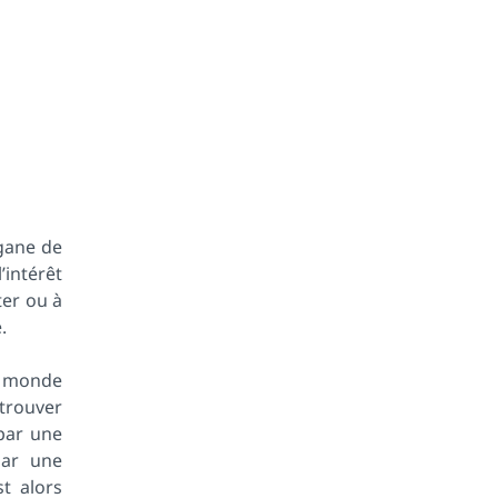
rgane de
l’intérêt
ter ou à
.
u monde
trouver
 par une
par une
t alors