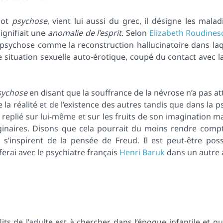
mot
psychose
, vient lui aussi du grec, il désigne les mala
ignifiait une
anomalie de l’esprit.
Selon
Elizabeth Roudines
a psychose comme la reconstruction hallucinatoire dans laq
situation sexuelle auto-érotique, coupé du contact avec la
sychose
en disant que la souffrance de la névrose n’a pas at
la réalité et de l’existence des autres tandis que dans la 
t replié sur lui-même et sur les fruits de son imagination m
ginaires. Disons que cela pourrait du moins rendre compt
i s’inspirent de la pensée de Freud. Il est peut-être pos
ferai avec le psychiatre français
Henri Baruk
dans un autre a
its de l’adulte est à chercher dans l’époque infantile et qu’