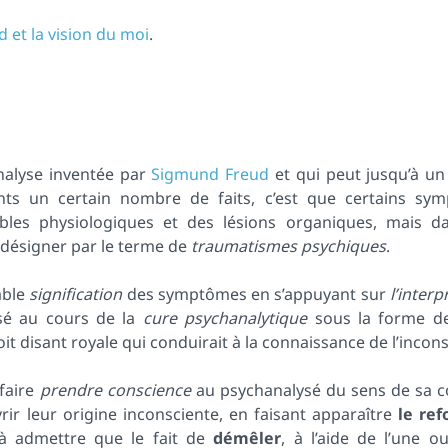
d et la vision du moi
.
nalyse inventée par
Sigmund Freud
et qui peut jusqu’à un
ants un certain nombre de faits, c’est que certains sy
bles physiologiques et des lésions organiques, mais d
 désigner par le terme de
traumatismes psychiques
.
able
signification
des symptômes en s’appuyant sur
l’interp
ysé au cours de la
cure psychanalytique
sous la forme 
soit disant royale qui conduirait à la connaissance de l’incons
 faire
prendre conscience
au psychanalysé du sens de sa c
rir leur origine inconsciente, en faisant apparaître
le ref
 à admettre que le fait de
démêler
, à l’aide de l’une ou