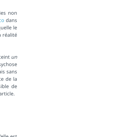
dies non
co
dans
uelle le
 réalité
teint
un
psychose
ais sans
e de la
sible de
rticle.
elle est