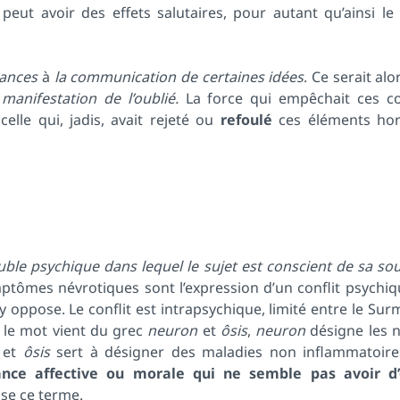
, peut avoir des effets salutaires, pour autant qu’ainsi l
tances
à
la communication de certaines idées
. Ce serait alo
manifestation de l’oublié.
La force qui empêchait ces c
elle qui, jadis, avait rejeté ou
refoulé
ces éléments hor
uble psychique dans lequel le sujet est conscient de sa so
ptômes névrotiques sont l’expression d’un conflit psychiq
 oppose. Le conflit est intrapsychique, limité entre le Surm
, le mot vient du grec
neuron
et
ôsis
,
neuron
désigne les n
, et
ôsis
sert à désigner des maladies non inflammatoire
rance affective ou morale qui ne semble pas avoir d’
ise ce terme.