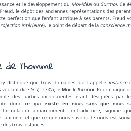
naissance et le développement du
Moi-idéal
ou
Surmoi
. Ce
M
d Freud, le dépôt des anciennes représentations des parent
te perfection que l’enfant attribue à ses parents. Freud v
rojection intérieure
), le point de départ de la
conscience m
e de l’homme
’y distingue que trois domaines, qu’il appelle
instance
d
s
voulant dire
lieu
) : le
Ça
, le
Moi
, le
Surmoi
. Pour chaque d
emble des parties inconscientes étant désignées par l
sente donc
ce qui existe en nous sans que nous sa
e formulation apparemment contradictoire, signifie q
ous animent et que ce que nous savons de nous est souve
des trois instances :