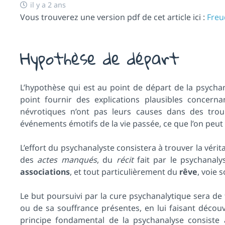
il y a 2 ans
Vous trouverez une version pdf de cet article ici :
Freu
Hypothèse de départ
L’hypothèse qui est au point de départ de la psycha
point fournir des explications plausibles concern
névrotiques n’ont pas leurs causes dans des trou
événements émotifs de la vie passée, ce que l’on peut
L’effort du psychanalyste consistera à trouver la vérit
des
actes manqués
, du
récit
fait par le psychanal
associations
, et tout particulièrement du
rêve
, voie 
Le but poursuivi par la cure psychanalytique sera de
ou de sa souffrance présentes, en lui faisant découv
principe fondamental de la psychanalyse consiste