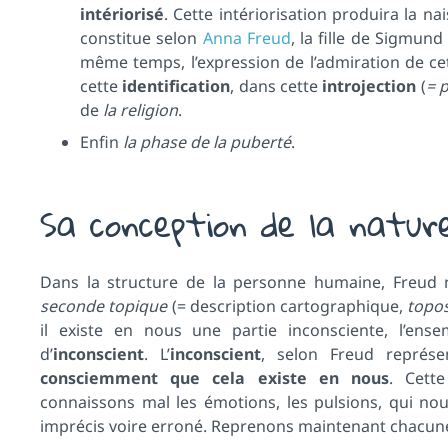
intériorisé
. Cette intériorisation produira la 
constitue selon
Anna Freud
, la fille de Sigmun
même temps, l’expression de l’admiration de cet
cette
identification
, dans cette
introjection
(
= p
de
la religion
.
Enfin
la phase de la puberté
.
Sa conception de la natur
Dans la structure de la personne humaine, Freud n
seconde topique
(= description cartographique,
topo
il existe en nous une partie inconsciente, l’ens
d’
inconscient
. L’
inconscient
, selon Freud repré
consciemment que cela existe en nous
. Cett
connaissons mal les émotions, les pulsions, qui n
imprécis voire erroné. Reprenons maintenant chacune 