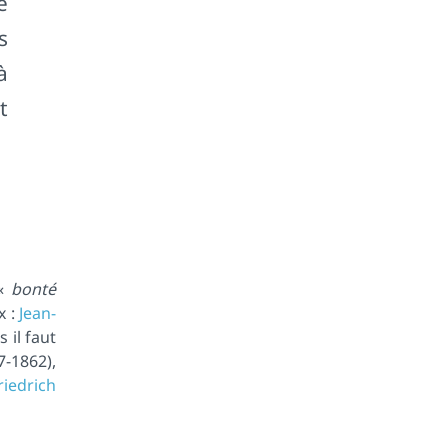
e
s
à
t
 «
bonté
x :
Jean-
 il faut
7-1862),
riedrich