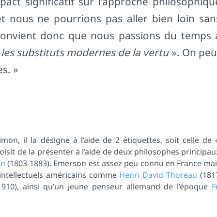
act significatif sur l’approche philosophiqu
t nous ne pourrions pas aller bien loin san
l convient donc que nous passions du temps 
«
les substituts modernes de la vertu
». On peu
es. »
on, il la désigne à l’aide de 2 étiquettes, soit celle de
hoisit de la présenter à l’aide de deux philosophes principau
on
(1803-1883). Emerson est assez peu connu en France mais
 intellectuels américains comme
Henri David Thoreau
(181
910), ainsi qu’un jeune penseur allemand de l’époque
F