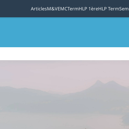
Articles
M&V
EMC
Term
HLP 1ère
HLP Term
Sem