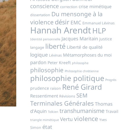
conscience
crise mimétique
correction
Du mensonge à la
dissertation
désir
violence
EMC
Emmanuel Lévinas
Hannah Arendt
HLP
Jacques Maritain
justice
Identité personnelle
liberté
Liberté de qualité
langage
logique
Métamorphoses du moi
Lévinas
pardon
Peter Kreeft
philosophe
philosophie
Philosophie chrétienne
philosophie politique
Progrès
René Girard
prudence
raison
SEM
Ressentiment
Révisions
Terminales Générales
Thomas
transhumanisme
d'Aquin
Travail
Tolkien
violence
Vertu
Yves
triangle mimétique
état
Simon