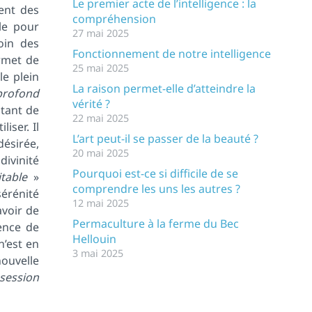
Le premier acte de l’intelligence : la
ent des
compréhension
ble pour
27 mai 2025
oin des
Fonctionnement de notre intelligence
rmet de
25 mai 2025
le plein
La raison permet-elle d’atteindre la
profond
vérité ?
itant de
22 mai 2025
iser. Il
L’art peut-il se passer de la beauté ?
désirée,
20 mai 2025
ivinité
Pourquoi est-ce si difficile de se
itable
»
comprendre les uns les autres ?
érénité
12 mai 2025
avoir de
Permaculture à la ferme du Bec
ence de
Hellouin
n’est en
3 mai 2025
nouvelle
session