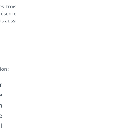
s trois
résence
is aussi
ion :
r
e
n
e
l