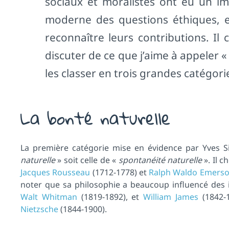
sociaux et moralistes ont eu un imp
moderne des questions éthiques, e
reconnaître leurs contributions. I
discuter de ce que j’aime à appeler 
les classer en trois grandes catégori
La bonté naturelle
La première catégorie mise en évidence par Yves Sim
naturelle
» soit celle de «
spontanéité naturelle
». Il c
Jacques Rousseau
(1712-1778) et
Ralph Waldo Emers
noter que sa philosophie a beaucoup influencé des
Walt Whitman
(1819-1892), et
William James
(1842-1
Nietzsche
(1844-1900).