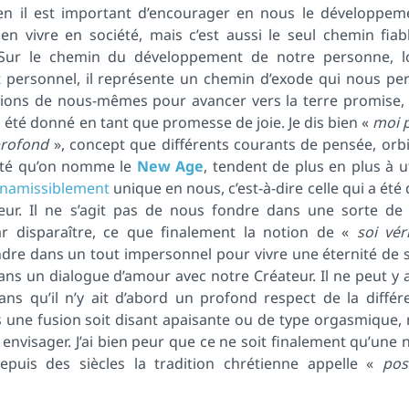
n il est important d’encourager en nous le développem
en vivre en société, mais c’est aussi le seul chemin fia
 Sur le chemin du développement de notre personne, l
personnel, il représente un chemin d’exode qui nous pe
tions de nous-mêmes pour avancer vers la terre promise, 
a été donné en tant que promesse de joie. Je dis bien «
moi 
profond
», concept que différents courants de pensée, orb
vité qu’on nomme le
New Age
, tendent de plus en plus à util
inamissiblement
unique en nous, c’est-à-dire celle qui a été 
ur. Il ne s’agit pas de nous fondre dans une sorte de d
par disparaître, ce que finalement la notion de «
soi vér
re dans un tout impersonnel pour vivre une éternité de s
ans un dialogue d’amour avec notre Créateur. Il ne peut y 
ns qu’il n’y ait d’abord un profond respect de la différ
ns une fusion soit disant apaisante ou de type orgasmique, 
 envisager. J’ai bien peur que ce ne soit finalement qu’une 
uis des siècles la tradition chrétienne appelle «
pos