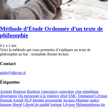
Méthode d’Étude Ordonnée d’un texte de
philosophie
il y a 2 ans
Voici la méthode qui vous permettra d’expliquer un texte de
philosophie au bac : textephilo Bonne lecture.
Contact
philo@dilectio.fr
Étiquettes
Aristote
Bergson
Bonheur
conscience
correction
crise mimétique
dissertation
Du mensonge à la violence
désir
EMC
Emmanuel Lévinas
Hannah Arendt
HLP
Identité personnelle
Jacques Maritain
justice
langage
liberté
Liberté de qualité
logique
Lévinas
Métamorphoses du