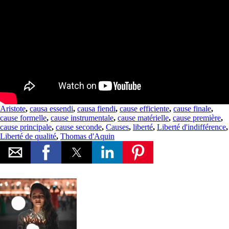
Aristote
,
causa essendi
,
causa fiendi
,
cause efficiente
,
cause finale
,
cause formelle
,
cause instrumentale
,
cause matérielle
,
cause première
,
cause principale
,
cause seconde
,
Causes
,
liberté
,
Liberté d'indifférence
,
Liberté de qualité
,
Thomas d'Aquin