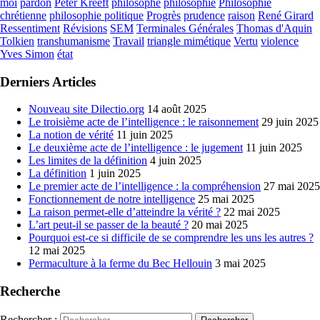
moi
pardon
Peter Kreeft
philosophe
philosophie
Philosophie
chrétienne
philosophie politique
Progrès
prudence
raison
René Girard
Ressentiment
Révisions
SEM
Terminales Générales
Thomas d'Aquin
Tolkien
transhumanisme
Travail
triangle mimétique
Vertu
violence
Yves Simon
état
Derniers Articles
Nouveau site Dilectio.org
14 août 2025
Le troisième acte de l’intelligence : le raisonnement
29 juin 2025
La notion de vérité
11 juin 2025
Le deuxième acte de l’intelligence : le jugement
11 juin 2025
Les limites de la définition
4 juin 2025
La définition
1 juin 2025
Le premier acte de l’intelligence : la compréhension
27 mai 2025
Fonctionnement de notre intelligence
25 mai 2025
La raison permet-elle d’atteindre la vérité ?
22 mai 2025
L’art peut-il se passer de la beauté ?
20 mai 2025
Pourquoi est-ce si difficile de se comprendre les uns les autres ?
12 mai 2025
Permaculture à la ferme du Bec Hellouin
3 mai 2025
Recherche
Rechercher :