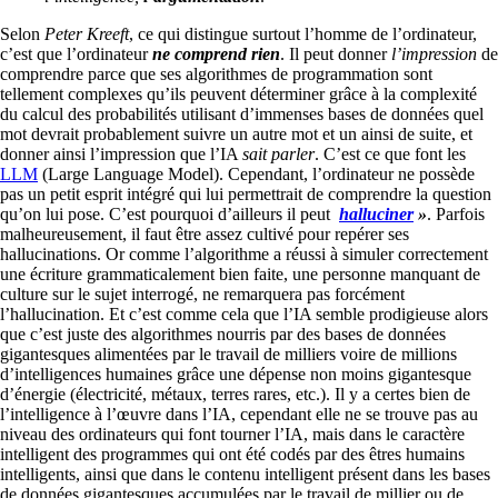
Selon
Peter Kreeft
, ce qui distingue surtout l’homme de l’ordinateur,
c’est que l’ordinateur
ne comprend rien
. Il peut donner
l’impression
de
comprendre parce que ses algorithmes de programmation sont
tellement complexes qu’ils peuvent déterminer grâce à la complexité
du calcul des probabilités utilisant d’immenses bases de données quel
mot devrait probablement suivre un autre mot et un ainsi de suite, et
donner ainsi l’impression que l’IA
sait parler
. C’est ce que font les
LLM
(Large Language Model). Cependant, l’ordinateur ne possède
pas un petit esprit intégré qui lui permettrait de comprendre la question
qu’on lui pose. C’est pourquoi d’ailleurs il peut
halluciner
»
. Parfois
malheureusement, il faut être assez cultivé pour repérer ses
hallucinations. Or comme l’algorithme a réussi à simuler correctement
une écriture grammaticalement bien faite, une personne manquant de
culture sur le sujet interrogé, ne remarquera pas forcément
l’hallucination. Et c’est comme cela que l’IA semble prodigieuse alors
que c’est juste des algorithmes nourris par des bases de données
gigantesques alimentées par le travail de milliers voire de millions
d’intelligences humaines grâce une dépense non moins gigantesque
d’énergie (électricité, métaux, terres rares, etc.). Il y a certes bien de
l’intelligence à l’œuvre dans l’IA, cependant elle ne se trouve pas au
niveau des ordinateurs qui font tourner l’IA, mais dans le caractère
intelligent des programmes qui ont été codés par des êtres humains
intelligents, ainsi que dans le contenu intelligent présent dans les bases
de données gigantesques accumulées par le travail de millier ou de