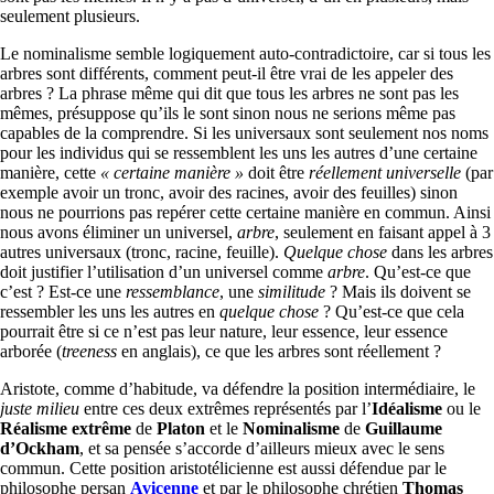
seulement plusieurs.
Le nominalisme semble logiquement auto-contradictoire, car si tous les
arbres sont différents, comment peut-il être vrai de les appeler des
arbres ? La phrase même qui dit que tous les arbres ne sont pas les
mêmes, présuppose qu’ils le sont sinon nous ne serions même pas
capables de la comprendre. Si les universaux sont seulement nos noms
pour les individus qui se ressemblent les uns les autres d’une certaine
manière, cette
« certaine manière »
doit être
réellement universelle
(par
exemple avoir un tronc, avoir des racines, avoir des feuilles) sinon
nous ne pourrions pas repérer cette certaine manière en commun. Ainsi
nous avons éliminer un universel,
arbre
, seulement en faisant appel à 3
autres universaux (tronc, racine, feuille).
Quelque chose
dans les arbres
doit justifier l’utilisation d’un universel comme
arbre
. Qu’est-ce que
c’est ? Est-ce une
ressemblance
, une
similitude
? Mais ils doivent se
ressembler les uns les autres en
quelque chose
? Qu’est-ce que cela
pourrait être si ce n’est pas leur nature, leur essence, leur essence
arborée (
treeness
en anglais), ce que les arbres sont réellement ?
Aristote, comme d’habitude, va défendre la position intermédiaire, le
juste milieu
entre ces deux extrêmes représentés par l’
Idéalisme
ou le
Réalisme extrême
de
Platon
et le
Nominalisme
de
Guillaume
d’Ockham
, et sa pensée s’accorde d’ailleurs mieux avec le sens
commun. Cette position aristotélicienne est aussi défendue par le
philosophe persan
Avicenne
et par le philosophe chrétien
Thomas