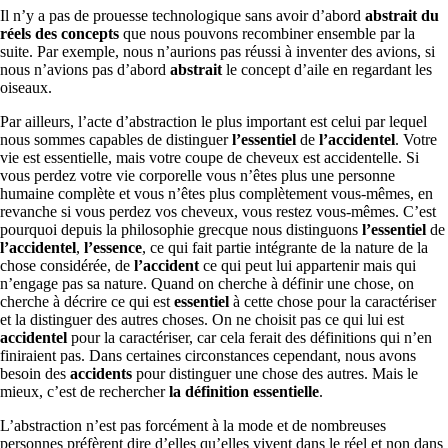
Il n’y a pas de prouesse technologique sans avoir d’abord
abstrait du
réels des concepts
que nous pouvons recombiner ensemble par la
suite. Par exemple, nous n’aurions pas réussi à inventer des avions, si
nous n’avions pas d’abord
abstrait
le concept d’aile en regardant les
oiseaux.
Par ailleurs, l’acte d’abstraction le plus important est celui par lequel
nous sommes capables de distinguer
l’essentiel
de
l’accidentel
. Votre
vie est essentielle, mais votre coupe de cheveux est accidentelle. Si
vous perdez votre vie corporelle vous n’êtes plus une personne
humaine complète et vous n’êtes plus complètement vous-mêmes, en
revanche si vous perdez vos cheveux, vous restez vous-mêmes. C’est
pourquoi depuis la philosophie grecque nous distinguons
l’essentiel
de
l’accidentel
,
l’essence
, ce qui fait partie intégrante de la nature de la
chose considérée, de
l’accident
ce qui peut lui appartenir mais qui
n’engage pas sa nature. Quand on cherche à définir une chose, on
cherche à décrire ce qui est
essentiel
à cette chose pour la caractériser
et la distinguer des autres choses. On ne choisit pas ce qui lui est
accidentel
pour la caractériser, car cela ferait des définitions qui n’en
finiraient pas. Dans certaines circonstances cependant, nous avons
besoin des
accidents
pour distinguer une chose des autres. Mais le
mieux, c’est de rechercher
la définition essentielle
.
L’abstraction n’est pas forcément à la mode et de nombreuses
personnes préfèrent dire d’elles qu’elles vivent dans le réel et non dans