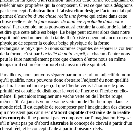
réfléchir aux propriétés qui la composent. C’est ce que nous désignons
par le concept d’
abstraction
. L’
abstraction
désigne l’acte mental qui
permet d’
extraire d’une chose réelle une forme
qui existe dans cette
chose réelle et de
la faire exister de manière spirituelle dans notre
esprit
. Par exemple, nous pouvons aussi extraire la couleur de la table
et dire que cette table est beige. Le beige peut exister alors dans notre
esprit indépendamment de la table. Il n’existe cependant aucun moyen
physique de séparer la couleur beige physique de la forme
rectangulaire physique. Si nous sommes capables de séparer la couleur
de la forme, c’est par
l’activité de notre esprit
, et chacun d’entre nous
peut le faire naturellement parce que chacun d’entre nous en même
temps qu’il est un être corporel est aussi un être spirituel.
Par ailleurs, nous pouvons séparer par notre esprit un adjectif du nom
qu’il qualifie, nous pouvons donc abstraire l’adjectif du nom qualifié
par lui. L’animal lui ne perçoit que l’herbe verte. L’homme le plus
primitif est capable de distinguer le vert de l’herbe et l’herbe en elle-
même. Il peut alors imaginer une vache verte ou de l’herbe rouge,
même s’il n’a jamais vu une vache verte ou de l’herbe rouge dans le
monde réel. Il est capable de recomposer par l’imagination des choses
qui n’existent pas car il est
d’abord capable d’extraire de la réalité
des concepts
. Il ne pourrait pas recomposer par l’imagination
Pégase
,
s’il n’avait pas pu d’abord
abstraire
le concept de cheval à partir d’un
cheval réel, et le concept d’aile à partir d’oiseaux réels.