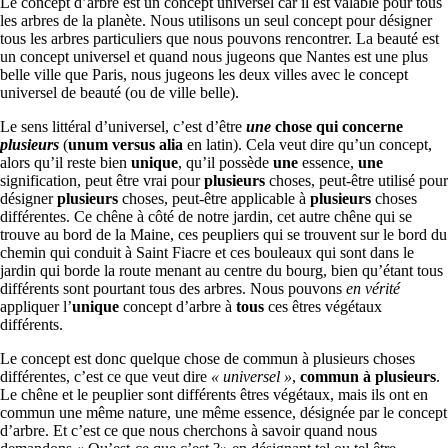
Le concept d’arbre est un concept universel car il est valable pour tous
les arbres de la planète. Nous utilisons un seul concept pour désigner
tous les arbres particuliers que nous pouvons rencontrer. La beauté est
un concept universel et quand nous jugeons que Nantes est une plus
belle ville que Paris, nous jugeons les deux villes avec le concept
universel de beauté (ou de ville belle).
Le sens littéral d’universel, c’est d’être
une
chose qui concerne
plusieurs
(
unum versus alia
en latin). Cela veut dire qu’un concept,
alors qu’il reste bien
unique
, qu’il possède
une
essence,
une
signification, peut être vrai pour
plusieurs
choses, peut-être utilisé pour
désigner
plusieurs
choses, peut-être applicable à
plusieurs
choses
différentes. Ce chêne à côté de notre jardin, cet autre chêne qui se
trouve au bord de la Maine, ces peupliers qui se trouvent sur le bord du
chemin qui conduit à Saint Fiacre et ces bouleaux qui sont dans le
jardin qui borde la route menant au centre du bourg, bien qu’étant tous
différents sont pourtant tous des arbres. Nous pouvons
en vérité
appliquer l’
unique
concept d’arbre à
tous
ces êtres végétaux
différents.
Le concept est donc quelque chose de commun à plusieurs choses
différentes, c’est ce que veut dire
« universel »
,
commun à plusieurs
.
Le chêne et le peuplier sont différents êtres végétaux, mais ils ont en
commun une même nature, une même essence, désignée par le concept
d’arbre. Et c’est ce que nous cherchons à savoir quand nous