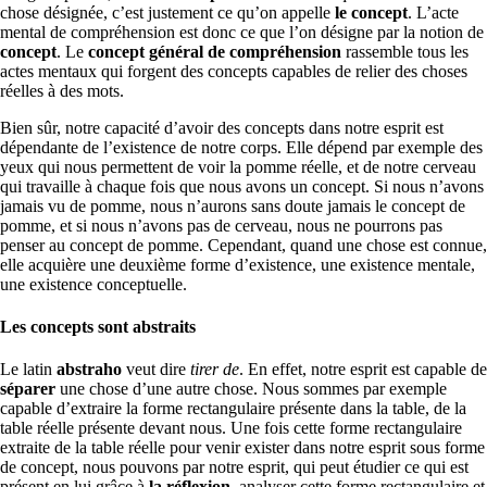
chose désignée, c’est justement ce qu’on appelle
le concept
. L’acte
mental de compréhension est donc ce que l’on désigne par la notion de
concept
. Le
concept général de compréhension
rassemble tous les
actes mentaux qui forgent des concepts capables de relier des choses
réelles à des mots.
Bien sûr, notre capacité d’avoir des concepts dans notre esprit est
dépendante de l’existence de notre corps. Elle dépend par exemple des
yeux qui nous permettent de voir la pomme réelle, et de notre cerveau
qui travaille à chaque fois que nous avons un concept. Si nous n’avons
jamais vu de pomme, nous n’aurons sans doute jamais le concept de
pomme, et si nous n’avons pas de cerveau, nous ne pourrons pas
penser au concept de pomme. Cependant, quand une chose est connue,
elle acquière une deuxième forme d’existence, une existence mentale,
une existence conceptuelle.
Les concepts sont abstraits
Le latin
abstraho
veut dire
tirer de
. En effet, notre esprit est capable de
séparer
une chose d’une autre chose. Nous sommes par exemple
capable d’extraire la forme rectangulaire présente dans la table, de la
table réelle présente devant nous. Une fois cette forme rectangulaire
extraite de la table réelle pour venir exister dans notre esprit sous forme
de concept, nous pouvons par notre esprit, qui peut étudier ce qui est
présent en lui grâce à
la réflexion
, analyser cette forme rectangulaire et