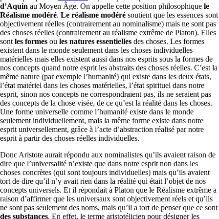
d’Aquin
au Moyen Âge. On appelle cette position philosophique
le
Réalisme modéré
.
Le réalisme modéré
soutient que les essences sont
objectivement réelles (contrairement au nominalisme) mais ne sont pas
des choses réelles (contrairement au réalisme extrême de Platon). Elles
sont
les formes
ou
les natures essentielles
des choses. Les formes
existent dans le monde seulement dans les choses individuelles
matérielles mais elles existent aussi dans nos esprits sous la formes de
nos concepts quand notre esprit les abstraits des choses réelles. C’est la
même nature (par exemple l’humanité) qui existe dans les deux états,
l’état matériel dans les choses matérielles, l’état spirituel dans notre
esprit, sinon nos concepts ne correspondraient pas, ils ne seraient pas
des concepts de la chose visée, de ce qu’est la réalité dans les choses.
Une forme universelle comme l’humanité existe dans le monde
seulement individuellement, mais la même forme existe dans notre
esprit universellement, grâce à l’acte d’abstraction réalisé par notre
esprit à partir des choses réelles individuelles.
Donc Aristote aurait répondu aux nominalistes qu’ils avaient raison de
dire que l’universalité n’existe que dans notre esprit non dans les
choses concrètes (qui sont toujours individuelles) mais qu’ils avaient
tort de dire qu’il n’y avait rien dans la réalité qui était l’objet de nos
concepts universels. Et il répondait à Platon que le Réalisme extrême a
raison d’affirmer que les universaux sont objectivement réels et qu’ils
ne sont pas seulement des noms, mais qu’il a tort de penser que ce sont
des substances
. En effet, le terme aristotélicien pour désigner les