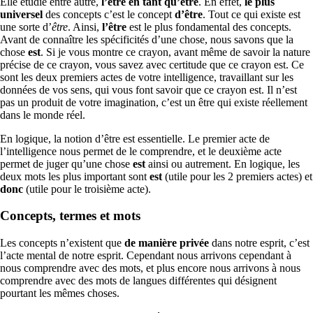
Elle étudie entre autre,
l’être en tant qu’être
. En effet,
le plus
universel
des concepts c’est le concept
d’être
. Tout ce qui existe est
une sorte d’
être
. Ainsi,
l’être
est le plus fondamental des concepts.
Avant de connaître les spécificités d’une chose, nous savons que la
chose
est
. Si je vous montre ce crayon, avant même de savoir la nature
précise de ce crayon, vous savez avec certitude que ce crayon est. Ce
sont les deux premiers actes de votre intelligence, travaillant sur les
données de vos sens, qui vous font savoir que ce crayon est. Il n’est
pas un produit de votre imagination, c’est un être qui existe réellement
dans le monde réel.
En logique, la notion d’être est essentielle. Le premier acte de
l’intelligence nous permet de le comprendre, et le deuxième acte
permet de juger qu’une chose
est
ainsi ou autrement. En logique, les
deux mots les plus important sont
est
(utile pour les 2 premiers actes) et
donc
(utile pour le troisième acte).
Concepts, termes et mots
Les concepts n’existent que
de manière privée
dans notre esprit, c’est
l’acte mental de notre esprit. Cependant nous arrivons cependant à
nous comprendre avec des mots, et plus encore nous arrivons à nous
comprendre avec des mots de langues différentes qui désignent
pourtant les mêmes choses.