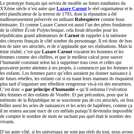
Le prototype français qui servira de modèle au futurs totalitaires du
XXème siècle n’est autre que
Lazare Carnot
le réel organisateur et le
réel planificateur de la terreur de 1793, dont la réputation a été
malheureusement préservée en utilisant
Robespierre
comme bouc
émissaire. Et comme Lazare Carnot est aussi l’un des pères fondateurs
de la célèbre
École Polytechnique
, cela ferait désordre pour les
républicains grand admirateurs de
Carnot
de rappeler à la mémoire
des citoyens français le côté sombre du personnage. Il est donc de bon
ton de taire ses atrocités, et de n’applaudir que ses réalisations. Mais la
triste réalité, c’est que
Lazare Carnot
voyaient les hommes et les
femmes comme des chiffres, et que le meilleur calcul pour sauver
l’humanité consistait selon lui à supprimer tous ceux et celles qui
pouvaient porter atteintes à ses projets, à commencer par les femmes et
les enfants. Les femmes parce qu’elles auraient pu donner naissance à
de futurs rebelles, les enfants car si en tuant leurs mamans ils risquaient
plus tard d’organiser une rébellion vengeresse vis-à-vis des meurtriers.
C’est donc
« par principe d’humanité »
qu’il ordonna l’exécution
des femmes et des enfants de Vendée. Et par précaution, pour que la
mémoire de la République ne se souvienne pas de ces atrocités, on fera
brûler aussi les actes de naissances et les actes de baptêmes, comme ça
il ne restera aucune trace de ces méfaits puisqu’il deviendra impossible
de compter le nombre de mots ne sachant pas quel était le nombre des
vivants.
D’un autre côté, si les universaux ne sont pas réels du tout, nous avons