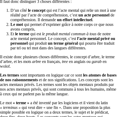
Il faut donc distinguer 3 choses différentes :
D’un côté
le concept
qui est l’acte mental qui relie un mot à une
réalité par l’acte de compréhension, c’est
un acte personnel
de
compréhension. Il demande
un effort intellectuel
.
Le mot
qui permet d’exprimer grâce à notre corps ce que nous
avons compris,
Et
le terme
qui est
le produit mental commun à tous
de notre
acte mental personnel. Le concept, c’est
l’acte mental privé ou
personnel
qui produit
un terme général
qui pourra être traduit
par tel ou tel mot dans des langues différentes.
Il existe donc plusieurs choses différentes, le concept d’arbre, le terme
d’arbre, et les mots
arbre
en français,
tree
en anglais ou
garab
en
wolof.
Les termes
sont importants en logique car ce sont
les atomes de bases
de nos raisonnements
et de nos significations. Les concepts sont les
actes mentaux privés. Les termes sont les objets mentaux produits par
nos actes mentaux privés, qui sont communs à tous les humains, même
à ceux qui ne parlent pas la même langue.
Le mot
« terme »
a été inventé par les logiciens et il vient du latin
« terminus »
qui veut dire « une fin ». Dans une proposition la plus
simple possible en logique on a deux termes, le sujet et le prédicat,
deux fins, deux bouts. Les concepts sont les actes mentaux qui