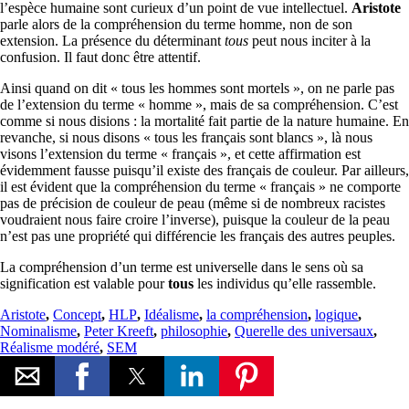
l’espèce humaine sont curieux d’un point de vue intellectuel.
Aristote
parle alors de la compréhension du terme homme, non de son
extension. La présence du déterminant
tous
peut nous inciter à la
confusion. Il faut donc être attentif.
Ainsi quand on dit « tous les hommes sont mortels », on ne parle pas
de l’extension du terme « homme », mais de sa compréhension. C’est
comme si nous disions : la mortalité fait partie de la nature humaine. En
revanche, si nous disons « tous les français sont blancs », là nous
visons l’extension du terme « français », et cette affirmation est
évidemment fausse puisqu’il existe des français de couleur. Par ailleurs,
il est évident que la compréhension du terme « français » ne comporte
pas de précision de couleur de peau (même si de nombreux racistes
voudraient nous faire croire l’inverse), puisque la couleur de la peau
n’est pas une propriété qui différencie les français des autres peuples.
La compréhension d’un terme est universelle dans le sens où sa
signification est valable pour
tous
les individus qu’elle rassemble.
Aristote
,
Concept
,
HLP
,
Idéalisme
,
la compréhension
,
logique
,
Nominalisme
,
Peter Kreeft
,
philosophie
,
Querelle des universaux
,
Réalisme modéré
,
SEM