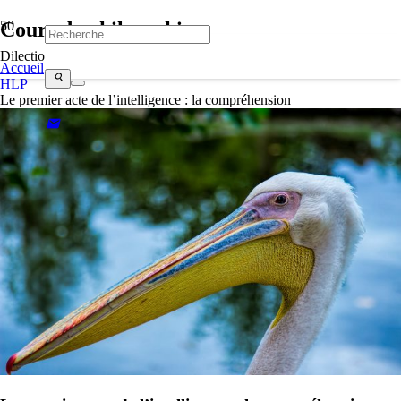
Cours de philosophie
Dilectio
Accueil
search
HLP
Le premier acte de l’intelligence : la compréhension
mail