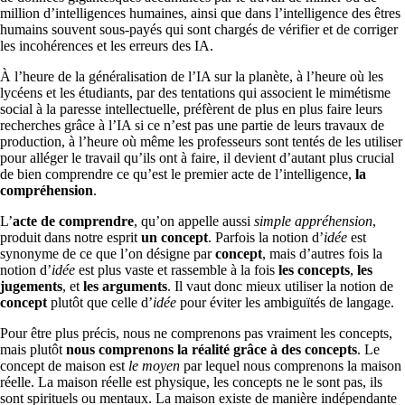
million d’intelligences humaines, ainsi que dans l’intelligence des êtres
humains souvent sous-payés qui sont chargés de vérifier et de corriger
les incohérences et les erreurs des IA.
À l’heure de la généralisation de l’IA sur la planète, à l’heure où les
lycéens et les étudiants, par des tentations qui associent le mimétisme
social à la paresse intellectuelle, préfèrent de plus en plus faire leurs
recherches grâce à l’IA si ce n’est pas une partie de leurs travaux de
production, à l’heure où même les professeurs sont tentés de les utiliser
pour alléger le travail qu’ils ont à faire, il devient d’autant plus crucial
de bien comprendre ce qu’est le premier acte de l’intelligence,
la
compréhension
.
L’
acte de comprendre
, qu’on appelle aussi
simple appréhension
,
produit dans notre esprit
un concept
. Parfois la notion d’
idée
est
synonyme de ce que l’on désigne par
concept
, mais d’autres fois la
notion d’
idée
est plus vaste et rassemble à la fois
les concepts
,
les
jugements
, et
les arguments
. Il vaut donc mieux utiliser la notion de
concept
plutôt que celle d’
idée
pour éviter les ambiguïtés de langage.
Pour être plus précis, nous ne comprenons pas vraiment les concepts,
mais plutôt
nous comprenons la réalité grâce à des concepts
. Le
concept de maison est
le moyen
par lequel nous comprenons la maison
réelle. La maison réelle est physique, les concepts ne le sont pas, ils
sont spirituels ou mentaux. La maison existe de manière indépendante