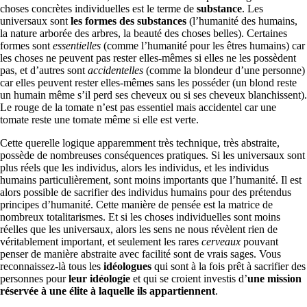
choses concrètes individuelles est le terme de
substance
. Les
universaux sont
les formes des substances
(l’humanité des humains,
la nature arborée des arbres, la beauté des choses belles). Certaines
formes sont
essentielles
(comme l’humanité pour les êtres humains) car
les choses ne peuvent pas rester elles-mêmes si elles ne les possèdent
pas, et d’autres sont
accidentelles
(comme la blondeur d’une personne)
car elles peuvent rester elles-mêmes sans les posséder (un blond reste
un humain même s’il perd ses cheveux ou si ses cheveux blanchissent).
Le rouge de la tomate n’est pas essentiel mais accidentel car une
tomate reste une tomate même si elle est verte.
Cette querelle logique apparemment très technique, très abstraite,
possède de nombreuses conséquences pratiques. Si les universaux sont
plus réels que les individus, alors les individus, et les individus
humains particulièrement, sont moins importants que l’humanité. Il est
alors possible de sacrifier des individus humains pour des prétendus
principes d’humanité. Cette manière de pensée est la matrice de
nombreux totalitarismes. Et si les choses individuelles sont moins
réelles que les universaux, alors les sens ne nous révèlent rien de
véritablement important, et seulement les rares
cerveaux
pouvant
penser de manière abstraite avec facilité sont de vrais sages. Vous
reconnaissez-là tous les
idéologues
qui sont à la fois prêt à sacrifier des
personnes pour
leur idéologie
et qui se croient investis d’
une mission
réservée à une élite à laquelle ils appartiennent
.