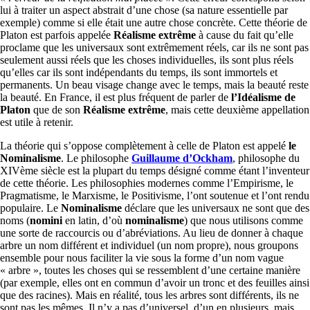
lui à traiter un aspect abstrait d’une chose (sa nature essentielle par
exemple) comme si elle était une autre chose concrète. Cette théorie de
Platon est parfois appelée
Réalisme extrême
à cause du fait qu’elle
proclame que les universaux sont extrêmement réels, car ils ne sont pas
seulement aussi réels que les choses individuelles, ils sont plus réels
qu’elles car ils sont indépendants du temps, ils sont immortels et
permanents. Un beau visage change avec le temps, mais la beauté reste
la beauté. En France, il est plus fréquent de parler de
l’Idéalisme de
Platon
que de son
Réalisme extrême
, mais cette deuxième appellation
est utile à retenir.
La théorie qui s’oppose complètement à celle de Platon est appelé
le
Nominalisme
. Le philosophe
Guillaume d’Ockham
, philosophe du
XIVème siècle est la plupart du temps désigné comme étant l’inventeur
de cette théorie. Les philosophies modernes comme l’Empirisme, le
Pragmatisme, le Marxisme, le Positivisme, l’ont soutenue et l’ont rendu
populaire. Le
Nominalisme
déclare que les universaux ne sont que des
noms (
nomini
en latin, d’où
nominalisme
) que nous utilisons comme
une sorte de raccourcis ou d’abréviations. Au lieu de donner à chaque
arbre un nom différent et individuel (un nom propre), nous groupons
ensemble pour nous faciliter la vie sous la forme d’un nom vague
« arbre », toutes les choses qui se ressemblent d’une certaine manière
(par exemple, elles ont en commun d’avoir un tronc et des feuilles ainsi
que des racines). Mais en réalité, tous les arbres sont différents, ils ne
sont pas les mêmes. Il n’y a pas d’universel, d’un en plusieurs, mais