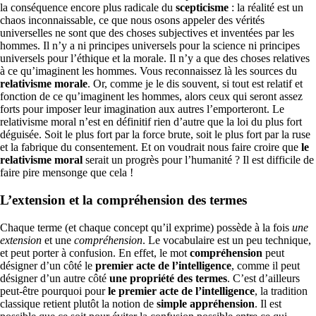
la conséquence encore plus radicale du
scepticisme
: la réalité est un
chaos inconnaissable, ce que nous osons appeler des vérités
universelles ne sont que des choses subjectives et inventées par les
hommes. Il n’y a ni principes universels pour la science ni principes
universels pour l’éthique et la morale. Il n’y a que des choses relatives
à ce qu’imaginent les hommes. Vous reconnaissez là les sources du
relativisme morale
. Or, comme je le dis souvent, si tout est relatif et
fonction de ce qu’imaginent les hommes, alors ceux qui seront assez
forts pour imposer leur imagination aux autres l’emporteront. Le
relativisme moral n’est en définitif rien d’autre que la loi du plus fort
déguisée. Soit le plus fort par la force brute, soit le plus fort par la ruse
et la fabrique du consentement. Et on voudrait nous faire croire que
le
relativisme moral
serait un progrès pour l’humanité ? Il est difficile de
faire pire mensonge que cela !
L’extension et la compréhension des termes
Chaque terme (et chaque concept qu’il exprime) possède à la fois
une
extension
et une
compréhension
. Le vocabulaire est un peu technique,
et peut porter à confusion. En effet, le mot
compréhension
peut
désigner d’un côté le
premier acte de l’intelligence
, comme il peut
désigner d’un autre côté
une propriété des termes
. C’est d’ailleurs
peut-être pourquoi pour
le premier acte de l’intelligence
, la tradition
classique retient plutôt la notion de
simple appréhension
. Il est