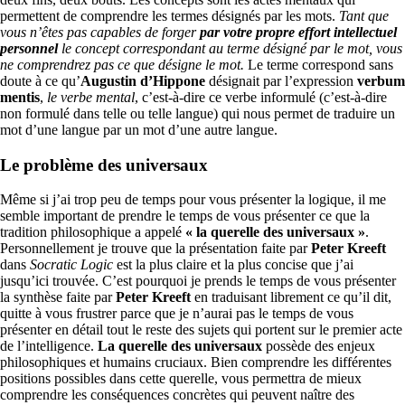
permettent de comprendre les termes désignés par les mots.
Tant que
vous n’êtes pas capables de forger
par votre propre effort intellectuel
personnel
le concept correspondant au terme désigné par le mot, vous
ne comprendrez pas ce que désigne le mot.
Le terme correspond sans
doute à ce qu’
Augustin d’Hippone
désignait par l’expression
verbum
mentis
,
le verbe mental
, c’est-à-dire ce verbe informulé (c’est-à-dire
non formulé dans telle ou telle langue) qui nous permet de traduire un
mot d’une langue par un mot d’une autre langue.
Le problème des universaux
Même si j’ai trop peu de temps pour vous présenter la logique, il me
semble important de prendre le temps de vous présenter ce que la
tradition philosophique a appelé
« la querelle des universaux »
.
Personnellement je trouve que la présentation faite par
Peter Kreeft
dans
Socratic Logic
est la plus claire et la plus concise que j’ai
jusqu’ici trouvée. C’est pourquoi je prends le temps de vous présenter
la synthèse faite par
Peter Kreeft
en traduisant librement ce qu’il dit,
quitte à vous frustrer parce que je n’aurai pas le temps de vous
présenter en détail tout le reste des sujets qui portent sur le premier acte
de l’intelligence.
La querelle des universaux
possède des enjeux
philosophiques et humains cruciaux. Bien comprendre les différentes
positions possibles dans cette querelle, vous permettra de mieux
comprendre les conséquences concrètes qui peuvent naître des