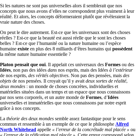
Si les natures ne sont pas universelles alors il semblerait que nos
concepts que nous avons d’elles ne correspondent plus vraiment à leur
réalité. Et alors, les concepts déformeraient plutôt que révèleraient la
vraie nature des choses.
On peut le dire autrement. Est-ce que les universaux sont des choses
réelles ? Est-ce que la beauté est aussi réelle que le sont les choses
belles ? Est-ce que l’humanité ou la nature humaine ou l’espèce
humaine
existe
en plus des 8 milliards d’êtres humains qui
possèdent
la même nature humaine essentielle ?
Platon pensait que oui
. Il appelait ces universaux des
Formes
ou des
Idées
, non pas des idées
dans
nos esprits, mais des Idées
à l’extérieur
de nos esprits,
des vérités objectives
. Non pas des pensées, mais
des
objets
de nos pensées. Il croyait qu’il y avait
deux sortes de réalité
,
deux mondes
: un monde de choses concrètes, individuelles et
matérielles situées dans un temps et un espace que nous connaissons
par nos sens corporels, et un autre monde de
Formes
, d’
Idées
universelles et immatérielles que nous connaissons par notre esprit
grâce à nos concepts.
La
théorie des deux mondes
semble assez fantastique pour le sens
commun et ressemble à un exemple de ce que le philosophe
Alfred
North Whitehead
appelle
« l’erreur de la concrétude mal placée »
ou
« l’erreur de la réification mal placée »
. Cette erreur correspond selon