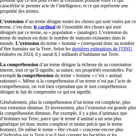
possible que ce soit pour éviter la confusion possible entre ce qui
caractérise le premier acte de l’intelligence, et ce qui représente une
propriété des termes.
L’extension
d’un terme désigne toutes les choses qui sont visées par ce
terme, c’est donc
le cardinal
de l’ensemble des choses qui sont
désignés par ce terme, sa « population » (analogie). L’extension du
terme de maison est donc le nombre de maisons existantes dans le
monde.
L’extension
du terme « homme » correspond donc au nombre
d’être humains sur la Terre. Selon les
dernières estimations de l’ONU
réalisées en 2024, il y aurait 8,1 milliards d’habitants sur Terre.
La compréhension
d’un terme désigne la richesse de sa connotation
interne, tout ce qu’il signifie, sa nature, ses propriétés essentielles. Par
exemple
la compréhension
du terme « homme » c’est « animal
rationnel ». Même si la compréhension d’un terme n’est pas l’acte de
compréhension, on voit bien cependant que le mot compréhension
désigne le fait de comprendre ce qui est signifié.
Généralement, plus la compréhension d’un terme est complexe, plus
son extension diminue. Et inversement, plus l’extension est grande plus
la compréhension diminue. Par exemple, il y a plus d’animaux que
d’hommes sur Terre, parce que le terme d’animal a un sens plus
générique (et donc moins complexe et moins précis que le terme
homme). De même le terme « être vivant » concerne encore plus
d’individus sur la Terre (car il faut compter les bactéries et les