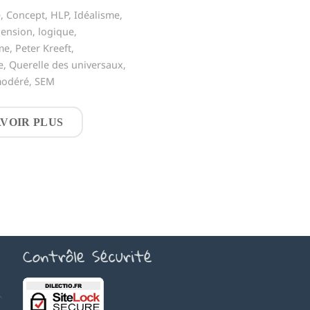
e
,
Concept
,
HLP
,
Idéalisme
,
hension
,
logique
,
me
,
Peter Kreeft
,
e
,
Querelle des universaux
,
modéré
,
SEM
AVOIR PLUS
Contrôle Sécurité