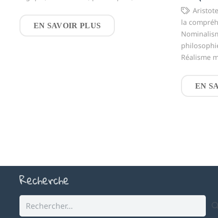
Aristot
la compré
EN SAVOIR PLUS
Nominalis
philosophi
Réalisme 
EN S
Recherche
Rechercher :