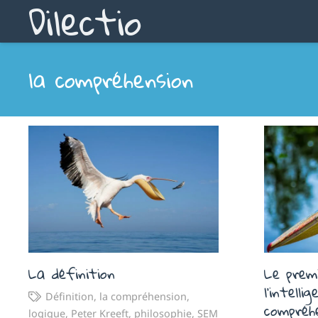
Dilectio
la compréhension
La définition
Le prem
l’intelli
Définition
,
la compréhension
,
compréh
logique
,
Peter Kreeft
,
philosophie
,
SEM