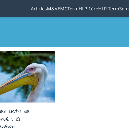
Articles
M&V
EMC
Term
HLP 1ère
HLP Term
Sem
ier acte de
gence : la
ension