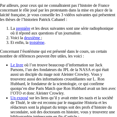
Par ailleurs, pour ceux qui ne connaîtraient pas l’histoire de France
concernant le rôle joué par les protestants dans la mise en place de la
laïcité française, je vous conseille les 3 vidéos suivantes qui présentent
les thèses de l’historien Patrick Cabanel :
La
première
et les deux suivantes sont une série radiophonique
où il répond aux questions d’un journaliste.
Voici la
deuxième
;
Et enfin, la
troisième
.
Concernant l’ésotérisme qui est présenté dans le cours, un certain
nombre de références peuvent être utiles, les voici :
Le livre
où l’on trouve beaucoup d’information sur Jack
Parsons, l’un des fondateurs du JPL de la NASA et qui était
aussi un disciple du mage noir Aleister Crowley. Vous y
trouverez aussi des informations croustillantes sur L. Ron
Hubbard, le fondateur de la scientologie, ce qui confirme
quoiqu’en dise Paris Match que Ron Hubbard avait un lien avec
l’OTO et donc Aleister Crowley.
Un exposé
sur les liens qu’il y avait entre les nazis et la société
de Thulé, le site est reconnu par le magazine Historia et les
rédacteurs sont la plupart du temps soit des profs d’histoire du
secondaire, soit des doctorants en histoire, vous y trouverez une
bibliographie intéressante en fin d’article ;