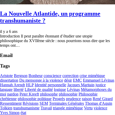
La Nouvelle Atlantide, un programme
transhumaniste ?
il y a 6 ans
Introduction Il peut paraître étonnant d’étudier une utopie
philosophique du XVIIème siècle : nous pourrions nous dire que les
temps ont…
Email
Tags
Aristote
Bergson
Bonheur
conscience
correction
crise mimétique
dissertation
Du mensonge à la violence
désir
EMC
Emmanuel Lévinas
Hannah Arendt
HLP
Identité personnelle
Jacques Maritain
justice
langage
liberté
Liberté de qualité
logique
Lévinas
Métamorphoses du
moi
pardon
Peter Kreeft
philosophe
philosophie
Philosophie
chrétienne
philosophie politique
Progrès
prudence
raison
René Girard
Ressentiment
Révisions
SEM
Terminales Générales
Thomas d'Aquin
Tolkien
transhumanisme
Travail
triangle mimétique
Vertu
violence
Yves Simon
état