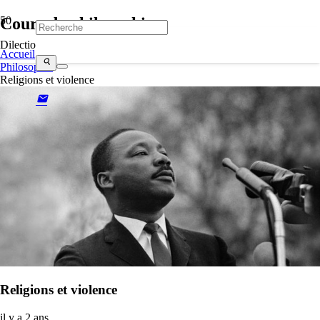
Cours de philosophie
Dilectio
Accueil
search
Philosophie
Religions et violence
mail
Religions et violence
il y a 2 ans