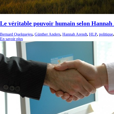
Le véritable pouvoir humain selon Hannah
Bernard Quelquejeu
,
Günther Anders
,
Hannah Arendt
,
HLP
,
politique
En savoir plus