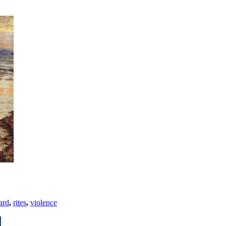
ard
,
rites
,
violence