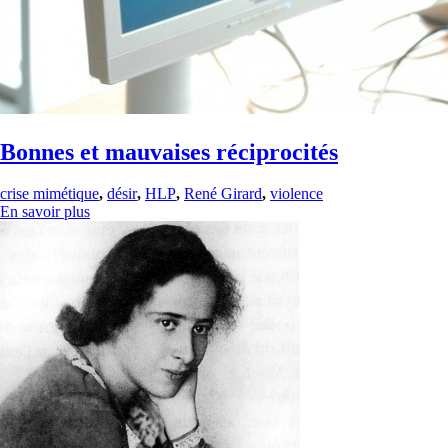
Bonnes et mauvaises réciprocités
crise mimétique
,
désir
,
HLP
,
René Girard
,
violence
En savoir plus