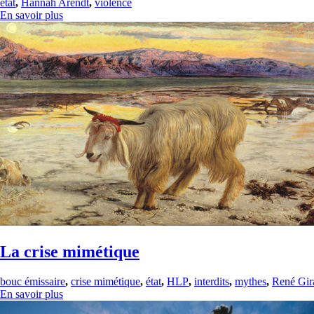
état
,
Hannah Arendt
,
violence
En savoir plus
La crise mimétique
bouc émissaire
,
crise mimétique
,
état
,
HLP
,
interdits
,
mythes
,
René Gir
En savoir plus