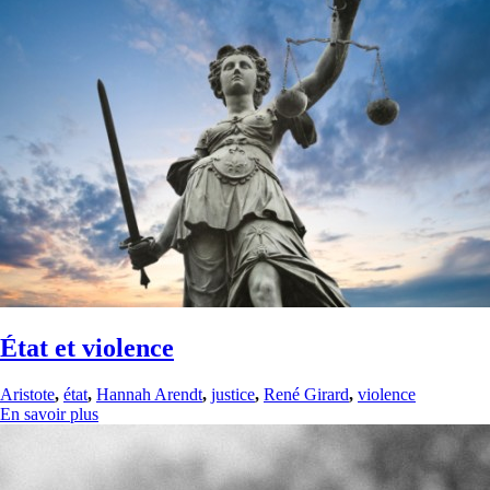
État et violence
Aristote
,
état
,
Hannah Arendt
,
justice
,
René Girard
,
violence
En savoir plus