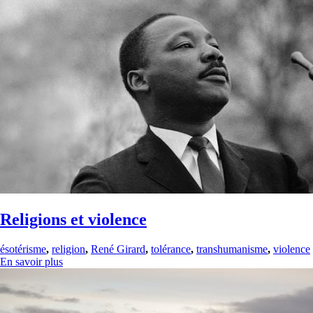
Religions et violence
ésotérisme
,
religion
,
René Girard
,
tolérance
,
transhumanisme
,
violence
En savoir plus