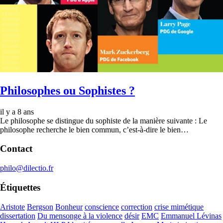
Philosophes ou Sophistes ?
il y a 8 ans
Le philosophe se distingue du sophiste de la manière suivante : Le
philosophe recherche le bien commun, c’est-à-dire le bien…
Contact
philo@dilectio.fr
Étiquettes
Aristote
Bergson
Bonheur
conscience
correction
crise mimétique
dissertation
Du mensonge à la violence
désir
EMC
Emmanuel Lévinas