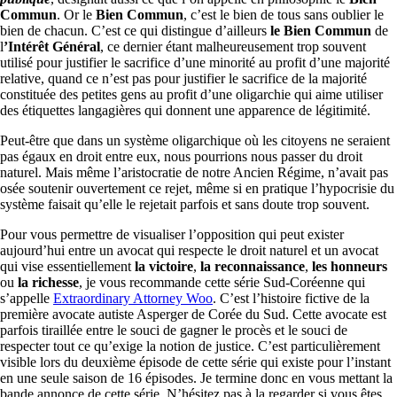
Commun
. Or le
Bien Commun
, c’est le bien de tous sans oublier le
bien de chacun. C’est ce qui distingue d’ailleurs
le Bien Commun
de
l
’Intérêt Général
, ce dernier étant malheureusement trop souvent
utilisé pour justifier le sacrifice d’une minorité au profit d’une majorité
relative, quand ce n’est pas pour justifier le sacrifice de la majorité
constituée des petites gens au profit d’une oligarchie qui aime utiliser
des étiquettes langagières qui donnent une apparence de légitimité.
Peut-être que dans un système oligarchique où les citoyens ne seraient
pas égaux en droit entre eux, nous pourrions nous passer du droit
naturel. Mais même l’aristocratie de notre Ancien Régime, n’avait pas
osée soutenir ouvertement ce rejet, même si en pratique l’hypocrisie du
système faisait qu’elle le rejetait parfois et sans doute trop souvent.
Pour vous permettre de visualiser l’opposition qui peut exister
aujourd’hui entre un avocat qui respecte le droit naturel et un avocat
qui vise essentiellement
la victoire
,
la reconnaissance
,
les honneurs
ou
la richesse
, je vous recommande cette série Sud-Coréenne qui
s’appelle
Extraordinary Attorney Woo
. C’est l’histoire fictive de la
première avocate autiste Asperger de Corée du Sud. Cette avocate est
parfois tiraillée entre le souci de gagner le procès et le souci de
respecter tout ce qu’exige la notion de justice. C’est particulièrement
visible lors du deuxième épisode de cette série qui existe pour l’instant
en une seule saison de 16 épisodes. Je termine donc en vous mettant la
bande annonce de cette série. N’hésitez pas à la regarder si vous êtes