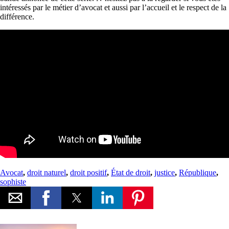
intéressés par le métier d’avocat et aussi par l’accueil et le respect de la
différence.
Avocat
,
droit naturel
,
droit positif
,
État de droit
,
justice
,
République
,
sophiste