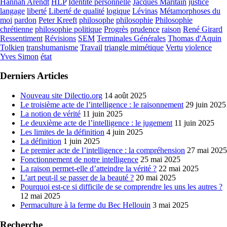
Hannah Arendt
HLP
Identité personnelle
Jacques Maritain
justice
langage
liberté
Liberté de qualité
logique
Lévinas
Métamorphoses du
moi
pardon
Peter Kreeft
philosophe
philosophie
Philosophie
chrétienne
philosophie politique
Progrès
prudence
raison
René Girard
Ressentiment
Révisions
SEM
Terminales Générales
Thomas d'Aquin
Tolkien
transhumanisme
Travail
triangle mimétique
Vertu
violence
Yves Simon
état
Derniers Articles
Nouveau site Dilectio.org
14 août 2025
Le troisième acte de l’intelligence : le raisonnement
29 juin 2025
La notion de vérité
11 juin 2025
Le deuxième acte de l’intelligence : le jugement
11 juin 2025
Les limites de la définition
4 juin 2025
La définition
1 juin 2025
Le premier acte de l’intelligence : la compréhension
27 mai 2025
Fonctionnement de notre intelligence
25 mai 2025
La raison permet-elle d’atteindre la vérité ?
22 mai 2025
L’art peut-il se passer de la beauté ?
20 mai 2025
Pourquoi est-ce si difficile de se comprendre les uns les autres ?
12 mai 2025
Permaculture à la ferme du Bec Hellouin
3 mai 2025
Recherche