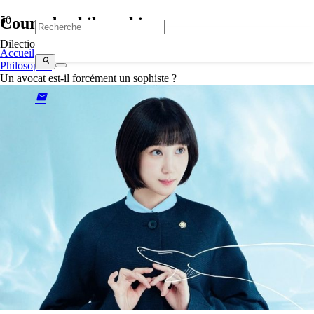
Cours de philosophie
Dilectio
Accueil
search
Philosophie
Un avocat est-il forcément un sophiste ?
mail