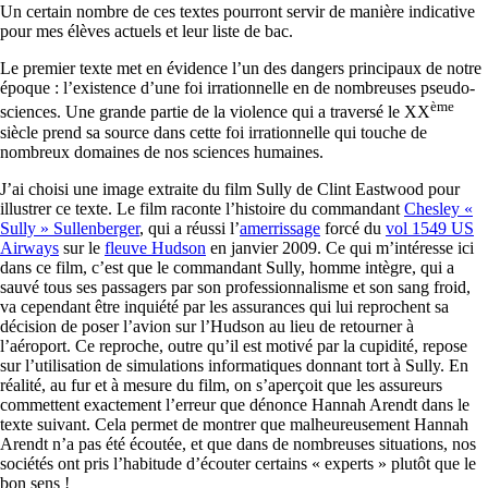
Un certain nombre de ces textes pourront servir de manière indicative
pour mes élèves actuels et leur liste de bac.
Le premier texte met en évidence l’un des dangers principaux de notre
époque : l’existence d’une foi irrationnelle en de nombreuses pseudo-
ème
sciences. Une grande partie de la violence qui a traversé le XX
siècle prend sa source dans cette foi irrationnelle qui touche de
nombreux domaines de nos sciences humaines.
J’ai choisi une image extraite du film Sully de Clint Eastwood pour
illustrer ce texte. Le film raconte l’histoire du commandant
Chesley «
Sully » Sullenberger
,
qui a réussi
l’
amerrissage
forcé du
vol 1549 US
Airways
sur le
fleuve Hudson
en janvier 2009. Ce qui m’intéresse ici
dans ce film, c’est que le commandant Sully, homme intègre, qui a
sauvé tous ses passagers par son professionnalisme et son sang froid,
va cependant être inquiété par les assurances qui lui reprochent sa
décision de poser l’avion sur l’Hudson au lieu de retourner à
l’aéroport. Ce reproche, outre qu’il est motivé par la cupidité, repose
sur l’utilisation de simulations informatiques donnant tort à Sully. En
réalité, au fur et à mesure du film, on s’aperçoit que les assureurs
commettent exactement l’erreur que dénonce Hannah Arendt dans le
texte suivant. Cela permet de montrer que malheureusement Hannah
Arendt n’a pas été écoutée, et que dans de nombreuses situations, nos
sociétés ont pris l’habitude d’écouter certains « experts » plutôt que le
bon sens !