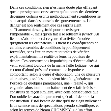
Dans ces conditions, rien n’est sans doute plus effrayant
que le prestige sans cesse accru qu’au cours des dernières
décennies certains esprits méthodiquement scientifiques se
sont acquis dans les conseils des gouvernements. Le
danger est non seulement que ces esprits aient
suffisamment de sang-froid pour « envisager
l’impensable », mais qu’en fait il se refusent à
penser
. Au
lieu de s’abandonner à ce genre d’activité démodée
qu’ignorent les ordinateurs, ils tirent les conséquences de
certains ensembles de conditions hypothétiquement
formulées, sans être en mesure toutefois de vérifier
expérimentalement la réalité de leurs hypothèses de
départ. Ces constructions hypothétiques d’éventualités à
venir souffrent toujours de la même faille logique : ce qui
est tout d’abord présenté comme une hypothèse —
comportant, selon le degré d’élaboration, une ou plusieurs
alternatives possibles — devient bientôt, généralement en
l’espace de quelques paragraphes, une « réalité », qui
engendre alors tout un enchaînement de « faits irréels »,
construits de façon similaire, avec cette conséquence que
l’on oublie le caractère purement spéculatif de toute la
construction. Est-il besoin de dire qu’il ne s’agit nullement
là de science mais de spéculations pseudo-scientifique, et
selon les termes de Noam CHOMSKY, « d’un effort