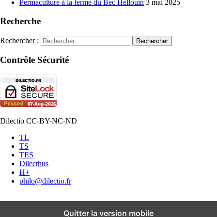
Permaculture à la ferme du Bec Hellouin
3 mai 2025
Recherche
Rechercher :
Contrôle Sécurité
Dilectio CC-BY-NC-ND
TL
TS
TES
Dilecthus
H+
philo@dilectio.fr
Quitter la version mobile