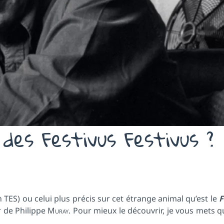
des Festivus Festivus ?
en TES) ou celui plus précis sur cet étrange animal qu’est le
F
er de Philippe
Muray
. Pour mieux le découvrir, je vous mets 