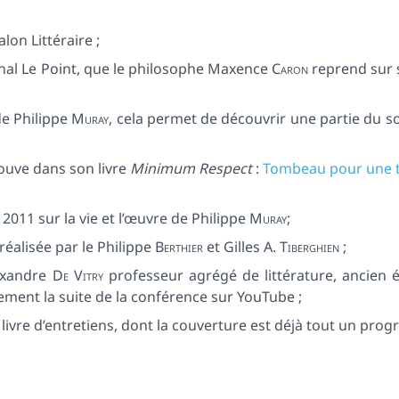
alon Littéraire ;
nal Le Point, que le philosophe Maxence
Caron
reprend sur 
e Philippe
Muray
, cela permet de découvrir une partie du 
rouve dans son livre
Minimum Respect
:
Tombeau pour une t
2011 sur la vie et l’œuvre de Philippe
Muray
;
 réalisée par le Philippe
Berthier
et Gilles A.
Tiberghien
;
exandre
De Vitry
professeur agrégé de littérature, ancien 
ement la suite de la conférence sur YouTube ;
 livre d’entretiens, dont la couverture est déjà tout un pro