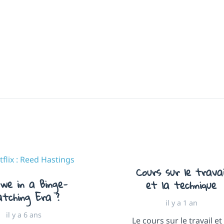
Cours sur le travai
we in a Binge-
et la technique
tching Era ?
il y a 1 an
il y a 6 ans
Le cours sur le travail et 