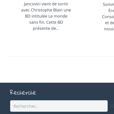
Jancovici vient de sortir
Somm
avec Christophe Blain une
Èr
BD intitulée Le monde
Conso
sans fin. Cette BD
et d
présente de…
nous 
Recherche
Rechercher :