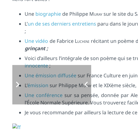
Une
biographie
de Philippe
Muray
sur le site du S
L’
un de ses derniers entretiens
paru dans le jour
;
Une vidéo
de Fabrice
Luchini
récitant un poème d
grinçant ;
Voici d’ailleurs l’intégrale de son poème qui se t
innocente
;
Une émission diffusée
sur France Culture en juin 
L’
émission
sur Philippe
Muray
et le XIXème siècle,
Une conférence
sur sa pensée, donnée par Al
l’École Normale Supérieure. Vous trouverez facil
Je vous recommande par ailleurs la lecture de ce