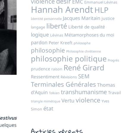
désir
violence
EMC
Emmanuel Lévinas
Hannah Arendt
HLP
Jacques Maritain
justice
Identité personnelle
liberté
Liberté de qualité
langage
logique
Métamorphoses du moi
Lévinas
pardon
Peter Kreeft
philosophe
philosophie
Philosophie chrétienne
philosophie politique
Progrès
René Girard
prudence
raison
SEM
Ressentiment
Révisions
Terminales Générales
Thomas
transhumanisme
d'Aquin
Travail
Tolkien
violence
Vertu
Yves
triangle mimétique
état
Simon
estivus
quelques
Articles récents