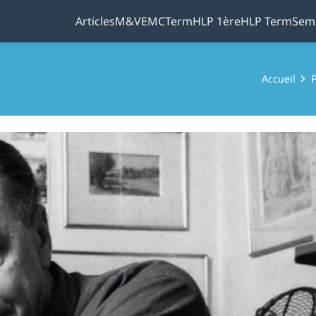
Articles
M&V
EMC
Term
HLP 1ère
HLP Term
Sem
Accueil