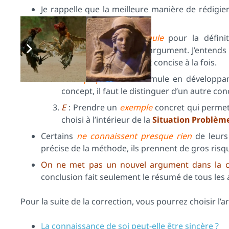
Je rappelle que la meilleure manière de rédigie
mnémotiquement en
FEE
:
F
: Trouver une
formule
pour la définit
l’hypothèse, ou pour l’argument. J’entend
d’une phrase précise et concise à la fois.
E
:
Expliquer
cette formule en développant
concept, il faut le distinguer d’un autre co
E
: Prendre un
exemple
concret qui permet 
choisi à l’intérieur de la
Situation Problèm
Certains
ne connaissent presque rien
de leurs
précise de la méthode, ils prennent de gros risq
On ne met pas un nouvel argument dans la c
conclusion fait seulement le résumé de tous les
Pour la suite de la correction, vous pourrez choisir l’a
La connaissance de soi peut-elle être sincère ?