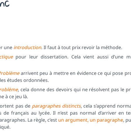
nc
er une
introduction
. Il faut à tout prix revoir la méthode.
ctique
pour leur dissertation. Cela vient aussi d’une m
 Problème
arrivent peu à mettre en évidence ce qui pose p
 les études ordonnées.
problème
, cela donne des devoirs qui ne résolvent pas le 
e à ce jeu là.
ortent pas de
paragraphes distincts
, cela s’apprend norm
s de français au lycée. Il n’est pas normal d’arriver en t
aragraphes. La règle, c’est
un argument, un paragraphe
, p
liqué.