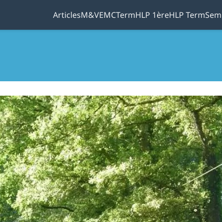
Articles
M&V
EMC
Term
HLP 1ère
HLP Term
Sem