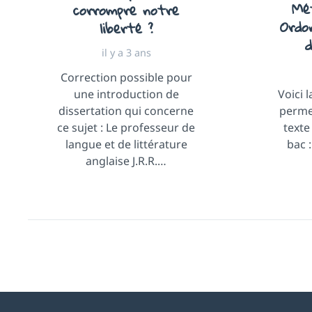
Mé
corrompre notre
Ordo
liberté ?
d
il y a 3 ans
Correction possible pour
une introduction de
Voici 
dissertation qui concerne
perme
ce sujet : Le professeur de
texte
langue et de littérature
bac 
anglaise J.R.R.…