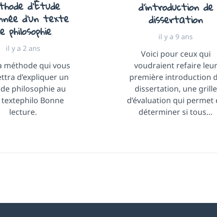
thode d’Étude
d’introduction de
nnée d’un texte
dissertation
e philosophie
il y a 9 ans
il y a 2 ans
Voici pour ceux qui
la méthode qui vous
voudraient refaire leu
ttra d’expliquer un
première introduction 
 de philosophie au
dissertation, une grille
: textephilo Bonne
d’évaluation qui permet
lecture.
déterminer si tous…