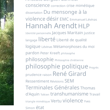
conscience
crise mimétique
correction
Du mensonge à la
dissertation
désir
violence
EMC
Emmanuel Lévinas
Hannah Arendt
HLP
Jacques Maritain
justice
Identité personnelle
liberté
Liberté de qualité
langage
logique
Métamorphoses du moi
Lévinas
pardon
Peter Kreeft
philosophe
philosophie
Philosophie chrétienne
philosophie politique
Progrès
René Girard
prudence
raison
SEM
Ressentiment
Révisions
Terminales Générales
Thomas
transhumanisme
d'Aquin
Travail
Tolkien
violence
Vertu
Yves
triangle mimétique
état
Simon