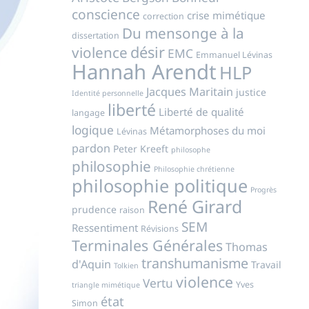
conscience
crise mimétique
correction
Du mensonge à la
dissertation
désir
violence
EMC
Emmanuel Lévinas
Hannah Arendt
HLP
Jacques Maritain
justice
Identité personnelle
liberté
Liberté de qualité
langage
logique
Métamorphoses du moi
Lévinas
pardon
Peter Kreeft
philosophe
philosophie
Philosophie chrétienne
philosophie politique
Progrès
René Girard
prudence
raison
SEM
Ressentiment
Révisions
Terminales Générales
Thomas
transhumanisme
d'Aquin
Travail
Tolkien
violence
Vertu
Yves
triangle mimétique
état
Simon