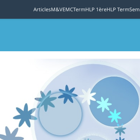
Articles
M&V
EMC
Term
HLP 1ère
HLP Term
Sem