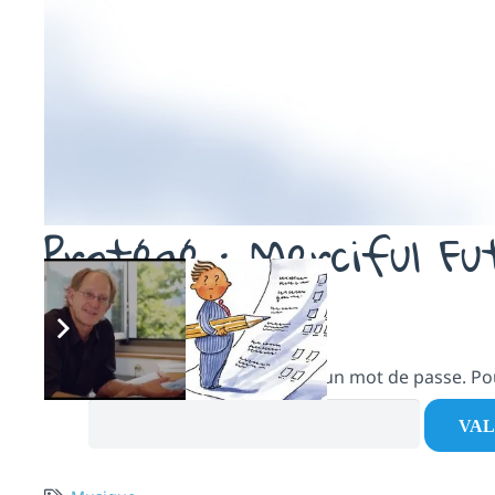
Protégé : Merciful Fu
il y a 9 ans
Ce contenu est protégé par un mot de passe. Pour 