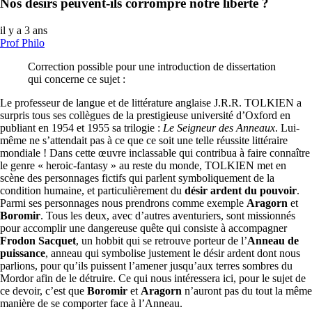
Nos désirs peuvent-ils corrompre notre liberté ?
il y a 3 ans
Prof Philo
Correction possible pour une introduction de dissertation
qui concerne ce sujet :
Le professeur de langue et de littérature anglaise J.R.R. TOLKIEN a
surpris tous ses collègues de la prestigieuse université d’Oxford en
publiant en 1954 et 1955 sa trilogie :
Le Seigneur des Anneaux
. Lui-
même ne s’attendait pas à ce que ce soit une telle réussite littéraire
mondiale ! Dans cette œuvre inclassable qui contribua à faire connaître
le genre « heroic-fantasy » au reste du monde, TOLKIEN met en
scène des personnages fictifs qui parlent symboliquement de la
condition humaine, et particulièrement du
désir ardent du pouvoir
.
Parmi ses personnages nous prendrons comme exemple
Aragorn
et
Boromir
. Tous les deux, avec d’autres aventuriers, sont missionnés
pour accomplir une dangereuse quête qui consiste à accompagner
Frodon Sacquet
, un hobbit qui se retrouve porteur de l’
Anneau de
puissance
, anneau qui symbolise justement le désir ardent dont nous
parlions, pour qu’ils puissent l’amener jusqu’aux terres sombres du
Mordor afin de le détruire. Ce qui nous intéressera ici, pour le sujet de
ce devoir, c’est que
Boromir
et
Aragorn
n’auront pas du tout la même
manière de se comporter face à l’Anneau.