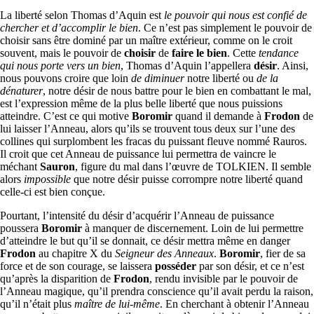
La liberté selon Thomas d’Aquin est
le pouvoir qui nous est confié de
chercher et d’accomplir le bien
. Ce n’est pas simplement le pouvoir de
choisir sans être dominé par un maître extérieur, comme on le croit
souvent, mais le pouvoir de
choisir
de
faire le bien
. Cette
tendance
qui nous porte vers un bien
, Thomas d’Aquin l’appellera
désir
. Ainsi,
nous pouvons croire que loin
de diminuer
notre liberté ou
de la
dénaturer
, notre désir de nous battre pour le bien en combattant le mal,
est l’expression même de la plus belle liberté que nous puissions
atteindre. C’est ce qui motive
Boromir
quand il demande à
Frodon
de
lui laisser l’Anneau, alors qu’ils se trouvent tous deux sur l’une des
collines qui surplombent les fracas du puissant fleuve nommé Rauros.
Il croit que cet Anneau de puissance lui permettra de vaincre le
méchant
Sauron
, figure du mal dans l’œuvre de TOLKIEN. Il semble
alors
impossible
que notre désir puisse corrompre notre liberté quand
celle-ci est bien conçue.
Pourtant, l’intensité du désir d’acquérir l’Anneau de puissance
poussera
Boromir
à manquer de discernement. Loin de lui permettre
d’atteindre le but qu’il se donnait, ce désir mettra même en danger
Frodon
au chapitre X du
Seigneur des Anneaux
.
Boromir
, fier de sa
force et de son courage, se laissera
posséder
par son désir, et ce n’est
qu’après la disparition de
Frodon
, rendu invisible par le pouvoir de
l’Anneau magique, qu’il prendra conscience qu’il avait perdu la raison,
qu’il n’était plus
maître de lui-même
. En cherchant à obtenir l’Anneau