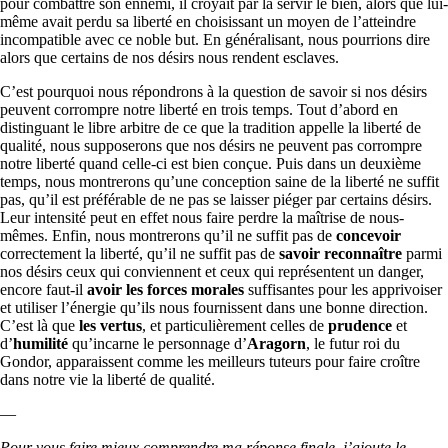
pour combattre son ennemi, il croyait par là servir le bien, alors que lui-
même avait perdu sa liberté en choisissant un moyen de l’atteindre
incompatible avec ce noble but. En généralisant, nous pourrions dire
alors que certains de nos désirs nous rendent esclaves.
C’est pourquoi nous répondrons à la question de savoir si nos désirs
peuvent corrompre notre liberté en trois temps. Tout d’abord en
distinguant le libre arbitre de ce que la tradition appelle la liberté de
qualité, nous supposerons que nos désirs ne peuvent pas corrompre
notre liberté quand celle-ci est bien conçue. Puis dans un deuxième
temps, nous montrerons qu’une conception saine de la liberté ne suffit
pas, qu’il est préférable de ne pas se laisser piéger par certains désirs.
Leur intensité peut en effet nous faire perdre la maîtrise de nous-
mêmes. Enfin, nous montrerons qu’il ne suffit pas de
concevoir
correctement la liberté, qu’il ne suffit pas de
savoir reconnaître
parmi
nos désirs ceux qui conviennent et ceux qui représentent un danger,
encore faut-il
avoir les forces morales
suffisantes pour les apprivoiser
et utiliser l’énergie qu’ils nous fournissent dans une bonne direction.
C’est là que
les vertus
, et particulièrement celles de
prudence
et
d’
humilité
qu’incarne le personnage d’
Aragorn
, le futur roi du
Gondor, apparaissent comme les meilleurs tuteurs pour faire croître
dans notre vie la liberté de qualité.
—
Pour vous faire mieux comprendre ma réponse finale, j’ajoute le