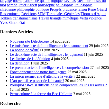
langage
liberté
Liberté de qualité
logique
Lévinas
Métamorphoses du
moi
pardon
Peter Kreeft
philosophe
philosophie
Philosophie
chrétienne
philosophie politique
Progrès
prudence
raison
René Girard
Ressentiment
Révisions
SEM
Terminales Générales
Thomas d'Aquin
Tolkien
transhumanisme
Travail
triangle mimétique
Vertu
violence
Yves Simon
état
Derniers Articles
Nouveau site Dilectio.org
14 août 2025
Le troisième acte de l’intelligence : le raisonnement
29 juin 2025
La notion de vérité
11 juin 2025
Le deuxième acte de l’intelligence : le jugement
11 juin 2025
Les limites de la définition
4 juin 2025
La définition
1 juin 2025
Le premier acte de l’intelligence : la compréhension
27 mai 2025
Fonctionnement de notre intelligence
25 mai 2025
La raison permet-elle d’atteindre la vérité ?
22 mai 2025
L’art peut-il se passer de la beauté ?
20 mai 2025
Pourquoi est-ce si difficile de se comprendre les uns les autres ?
12 mai 2025
Permaculture à la ferme du Bec Hellouin
3 mai 2025
Recherche