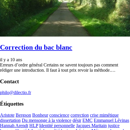
Correction du bac blanc
il y a 10 ans
Erreurs d’ordre général Certains ne savent toujours pas comment
rédiger une introduction. Il faut à tout prix revoir la méthode.…
Contact
philo@dilectio.fr
Étiquettes
Aristote
Bergson
Bonheur
conscience
correction
crise mimétique
dissertation
Du mensonge à la violence
désir
EMC
Emmanuel Lévinas
Hannah Arendt
HLP
Identité personnelle
Jacques Maritain
justice