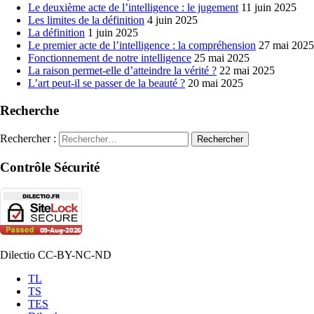
Le deuxième acte de l’intelligence : le jugement
11 juin 2025
Les limites de la définition
4 juin 2025
La définition
1 juin 2025
Le premier acte de l’intelligence : la compréhension
27 mai 2025
Fonctionnement de notre intelligence
25 mai 2025
La raison permet-elle d’atteindre la vérité ?
22 mai 2025
L’art peut-il se passer de la beauté ?
20 mai 2025
Recherche
Rechercher :
Contrôle Sécurité
Dilectio CC-BY-NC-ND
TL
TS
TES