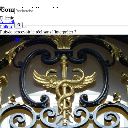
Cours de philosophie
Dilectio
Accueil
search
Philosophie
Puis-je percevoir le réel sans l’interpréter ?
mail