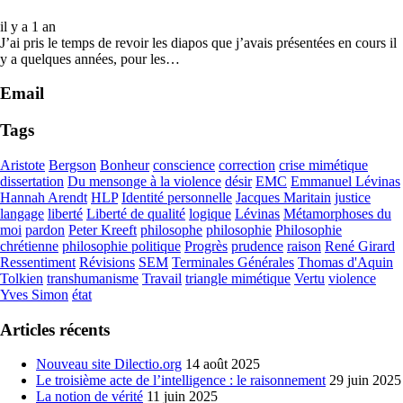
il y a 1 an
J’ai pris le temps de revoir les diapos que j’avais présentées en cours il
y a quelques années, pour les…
Email
Tags
Aristote
Bergson
Bonheur
conscience
correction
crise mimétique
dissertation
Du mensonge à la violence
désir
EMC
Emmanuel Lévinas
Hannah Arendt
HLP
Identité personnelle
Jacques Maritain
justice
langage
liberté
Liberté de qualité
logique
Lévinas
Métamorphoses du
moi
pardon
Peter Kreeft
philosophe
philosophie
Philosophie
chrétienne
philosophie politique
Progrès
prudence
raison
René Girard
Ressentiment
Révisions
SEM
Terminales Générales
Thomas d'Aquin
Tolkien
transhumanisme
Travail
triangle mimétique
Vertu
violence
Yves Simon
état
Articles récents
Nouveau site Dilectio.org
14 août 2025
Le troisième acte de l’intelligence : le raisonnement
29 juin 2025
La notion de vérité
11 juin 2025