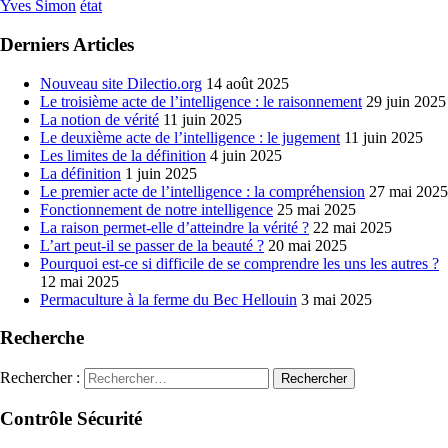
Yves Simon
état
Derniers Articles
Nouveau site Dilectio.org
14 août 2025
Le troisième acte de l’intelligence : le raisonnement
29 juin 2025
La notion de vérité
11 juin 2025
Le deuxième acte de l’intelligence : le jugement
11 juin 2025
Les limites de la définition
4 juin 2025
La définition
1 juin 2025
Le premier acte de l’intelligence : la compréhension
27 mai 2025
Fonctionnement de notre intelligence
25 mai 2025
La raison permet-elle d’atteindre la vérité ?
22 mai 2025
L’art peut-il se passer de la beauté ?
20 mai 2025
Pourquoi est-ce si difficile de se comprendre les uns les autres ?
12 mai 2025
Permaculture à la ferme du Bec Hellouin
3 mai 2025
Recherche
Rechercher :
Contrôle Sécurité