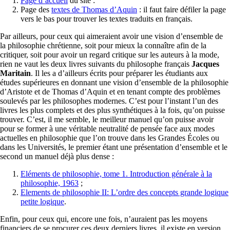
Page d’accueil
du site :
Page des
textes de Thomas d’Aquin
: il faut faire défiler la page
vers le bas pour trouver les textes traduits en français.
Par ailleurs, pour ceux qui aimeraient avoir une vision d’ensemble de
la philosophie chrétienne, soit pour mieux la connaître afin de la
critiquer, soit pour avoir un regard critique sur les auteurs à la mode,
rien ne vaut les deux livres suivants du philosophe français
Jacques
Maritain
. Il les a d’ailleurs écrits pour préparer les étudiants aux
études supérieures en donnant une vision d’ensemble de la philosophie
d’Aristote et de Thomas d’Aquin et en tenant compte des problèmes
soulevés par les philosophes modernes. C’est pour l’instant l’un des
livres les plus complets et des plus synthétiques à la fois, qu’on puisse
trouver. C’est, il me semble, le meilleur manuel qu’on puisse avoir
pour se former à une véritable neutralité de pensée face aux modes
actuelles en philosophie que l’on trouve dans les Grandes Écoles ou
dans les Universités, le premier étant une présentation d’ensemble et le
second un manuel déjà plus dense :
Eléments de philosophie, tome 1. Introduction générale à la
philosophie, 1963
;
Elements de philosophie II: L’ordre des concepts grande logique
petite logique
.
Enfin, pour ceux qui, encore une fois, n’auraient pas les moyens
financiers de se procurer ces deux derniers livres, il existe en version