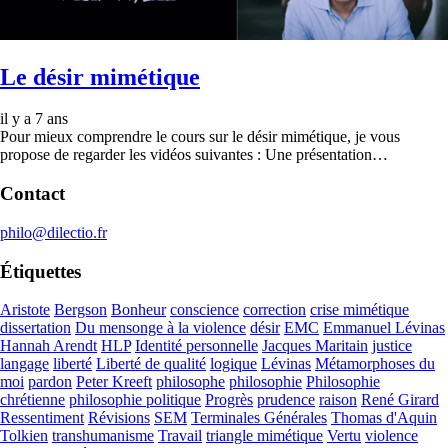
Le désir mimétique
il y a 7 ans
Pour mieux comprendre le cours sur le désir mimétique, je vous
propose de regarder les vidéos suivantes : Une présentation…
Contact
philo@dilectio.fr
Étiquettes
Aristote
Bergson
Bonheur
conscience
correction
crise mimétique
dissertation
Du mensonge à la violence
désir
EMC
Emmanuel Lévinas
Hannah Arendt
HLP
Identité personnelle
Jacques Maritain
justice
langage
liberté
Liberté de qualité
logique
Lévinas
Métamorphoses du
moi
pardon
Peter Kreeft
philosophe
philosophie
Philosophie
chrétienne
philosophie politique
Progrès
prudence
raison
René Girard
Ressentiment
Révisions
SEM
Terminales Générales
Thomas d'Aquin
Tolkien
transhumanisme
Travail
triangle mimétique
Vertu
violence