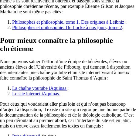
même s’ils sont relativement onéreux et passent sous silence la
philosophie chrétienne récente, par exemple Étienne
Gilson
et Jacques
Maritain
ne sont même pas cités :
Philosophes et philosophie, tome 1. Des origines à Leibniz
;
Philosophes et philosophie. De Locke à nos jours, tome 2
.
Pour mieux connaître la philosophie
chrétienne
Nous pouvons saluer l’effort d’une équipe de bénévoles, élèves ou
anciens élèves de l’Université de Fribourg, qui tiennent à disposition
des internautes une chaîne youtube et un site internet visant à mieux
faire connaître la philosophie de Saint Thomas d’Aquin :
La chaîne youtube iAquinas
;
Le site internet iAquinas.
Pour ceux qui voudraient aller plus loin et qui n’ont pas beaucoup
d’argent à disposition, il existe un site qui regroupe une bonne partie de
la documentation de la philosophie et de la théologie catholique. C’est
un peu déroutant au premier abord, car l’interface du site est en latin,
mais on trouve assez facilement les textes en français :