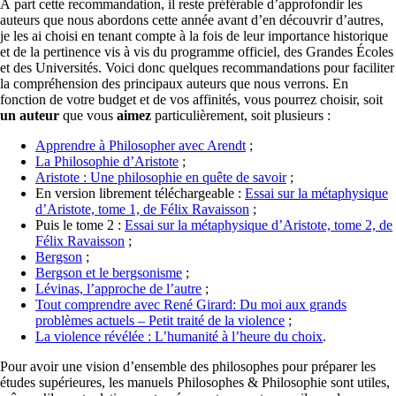
À part cette recommandation, il reste préférable d’approfondir les
auteurs que nous abordons cette année avant d’en découvrir d’autres,
je les ai choisi en tenant compte à la fois de leur importance historique
et de la pertinence vis à vis du programme officiel, des Grandes Écoles
et des Universités. Voici donc quelques recommandations pour faciliter
la compréhension des principaux auteurs que nous verrons. En
fonction de votre budget et de vos affinités, vous pourrez choisir, soit
un auteur
que vous
aimez
particulièrement, soit plusieurs :
Apprendre à Philosopher avec Arendt
;
La Philosophie d’Aristote
;
Aristote : Une philosophie en quête de savoir
;
En version librement téléchargeable :
Essai sur la métaphysique
d’Aristote, tome 1, de Félix Ravaisson
;
Puis le tome 2 :
Essai sur la métaphysique d’Aristote, tome 2, de
Félix Ravaisson
;
Bergson
;
Bergson et le bergsonisme
;
Lévinas, l’approche de l’autre
;
Tout comprendre avec René Girard: Du moi aux grands
problèmes actuels – Petit traité de la violence
;
La violence révélée : L’humanité à l’heure du choix
.
Pour avoir une vision d’ensemble des philosophes pour préparer les
études supérieures, les manuels Philosophes & Philosophie sont utiles,