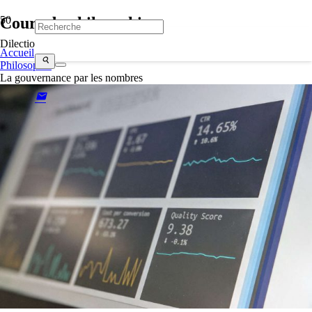
Cours de philosophie
Dilectio
Accueil
search
Philosophie
La gouvernance par les nombres
mail