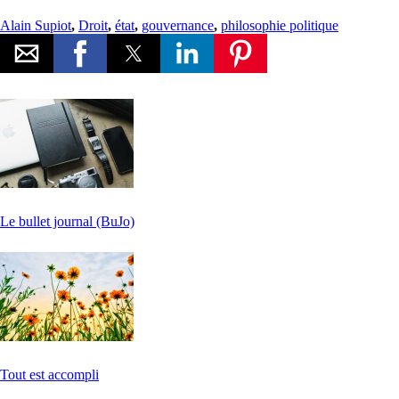
Alain Supiot
,
Droit
,
état
,
gouvernance
,
philosophie politique
Le bullet journal (BuJo)
Tout est accompli