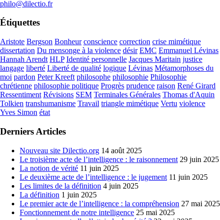
philo@dilectio.fr
Étiquettes
Aristote
Bergson
Bonheur
conscience
correction
crise mimétique
dissertation
Du mensonge à la violence
désir
EMC
Emmanuel Lévinas
Hannah Arendt
HLP
Identité personnelle
Jacques Maritain
justice
langage
liberté
Liberté de qualité
logique
Lévinas
Métamorphoses du
moi
pardon
Peter Kreeft
philosophe
philosophie
Philosophie
chrétienne
philosophie politique
Progrès
prudence
raison
René Girard
Ressentiment
Révisions
SEM
Terminales Générales
Thomas d'Aquin
Tolkien
transhumanisme
Travail
triangle mimétique
Vertu
violence
Yves Simon
état
Derniers Articles
Nouveau site Dilectio.org
14 août 2025
Le troisième acte de l’intelligence : le raisonnement
29 juin 2025
La notion de vérité
11 juin 2025
Le deuxième acte de l’intelligence : le jugement
11 juin 2025
Les limites de la définition
4 juin 2025
La définition
1 juin 2025
Le premier acte de l’intelligence : la compréhension
27 mai 2025
Fonctionnement de notre intelligence
25 mai 2025