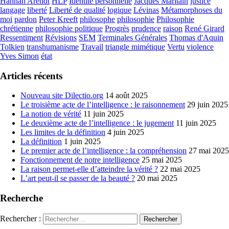
Hannah Arendt
HLP
Identité personnelle
Jacques Maritain
justice
langage
liberté
Liberté de qualité
logique
Lévinas
Métamorphoses du
moi
pardon
Peter Kreeft
philosophe
philosophie
Philosophie
chrétienne
philosophie politique
Progrès
prudence
raison
René Girard
Ressentiment
Révisions
SEM
Terminales Générales
Thomas d'Aquin
Tolkien
transhumanisme
Travail
triangle mimétique
Vertu
violence
Yves Simon
état
Articles récents
Nouveau site Dilectio.org
14 août 2025
Le troisième acte de l’intelligence : le raisonnement
29 juin 2025
La notion de vérité
11 juin 2025
Le deuxième acte de l’intelligence : le jugement
11 juin 2025
Les limites de la définition
4 juin 2025
La définition
1 juin 2025
Le premier acte de l’intelligence : la compréhension
27 mai 2025
Fonctionnement de notre intelligence
25 mai 2025
La raison permet-elle d’atteindre la vérité ?
22 mai 2025
L’art peut-il se passer de la beauté ?
20 mai 2025
Recherche
Rechercher :