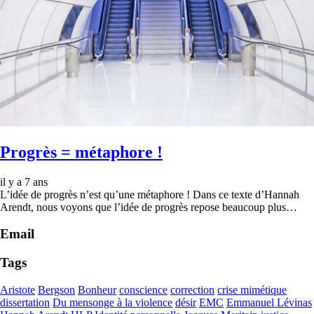
Progrès = métaphore !
il y a 7 ans
L’idée de progrès n’est qu’une métaphore ! Dans ce texte d’Hannah
Arendt, nous voyons que l’idée de progrès repose beaucoup plus…
Email
Tags
Aristote
Bergson
Bonheur
conscience
correction
crise mimétique
dissertation
Du mensonge à la violence
désir
EMC
Emmanuel Lévinas