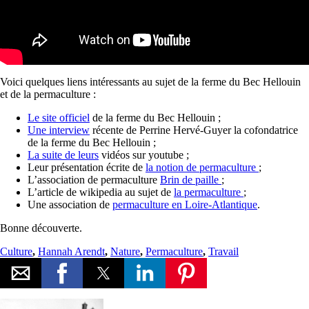
Voici quelques liens intéressants au sujet de la ferme du Bec Hellouin
et de la permaculture :
Le site officiel
de la ferme du Bec Hellouin ;
Une interview
récente de Perrine Hervé-Guyer la cofondatrice
de la ferme du Bec Hellouin ;
La suite de leurs
vidéos sur youtube ;
Leur présentation écrite de
la notion de permaculture
;
L’association de permaculture
Brin de paille
;
L’article de wikipedia au sujet de
la permaculture
;
Une association de
permaculture en Loire-Atlantique
.
Bonne découverte.
Culture
,
Hannah Arendt
,
Nature
,
Permaculture
,
Travail