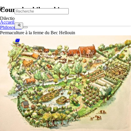
Cours de philosophie
Dilectio
Accueil
search
Philosophie
Permaculture à la ferme du Bec Hellouin
mail