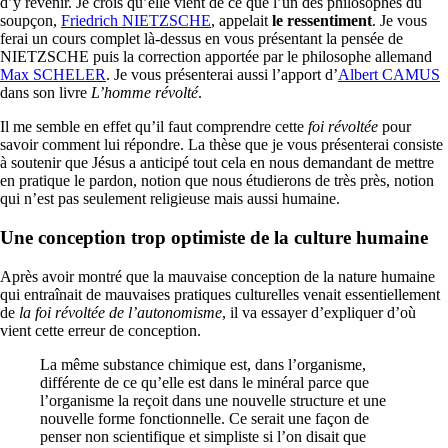
d’y revenir. Je crois qu’elle vient de ce que l’un des philosophes du
soupçon,
Friedrich NIETZSCHE
, appelait
le ressentiment
. Je vous
ferai un cours complet là-dessus en vous présentant la pensée de
NIETZSCHE puis la correction apportée par le philosophe allemand
Max SCHELER
. Je vous présenterai aussi l’apport d’
Albert CAMUS
dans son livre
L’homme révolté
.
Il me semble en effet qu’il faut comprendre cette
foi révoltée
pour
savoir comment lui répondre. La thèse que je vous présenterai consiste
à soutenir que Jésus a anticipé tout cela en nous demandant de mettre
en pratique le pardon, notion que nous étudierons de très près, notion
qui n’est pas seulement religieuse mais aussi humaine.
Une conception trop optimiste de la culture humaine
Après avoir montré que la mauvaise conception de la nature humaine
qui entraînait de mauvaises pratiques culturelles venait essentiellement
de
la foi révoltée de l’autonomisme
, il va essayer d’expliquer d’où
vient cette erreur de conception.
La même substance chimique est, dans l’organisme,
différente de ce qu’elle est dans le minéral parce que
l’organisme la reçoit dans une nouvelle structure et une
nouvelle forme fonctionnelle. Ce serait une façon de
penser non scientifique et simpliste si l’on disait que